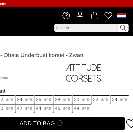
nary
 - Ohaia Underbust korset - Zwart
Attitude
Corsets
osten
ant
2 inch
24 inch
26 inch
28 inch
30 inch
32 inch
34 inch
0 inch
42 inch
44 inch
46 inch
48 inch
ADD TO BAG