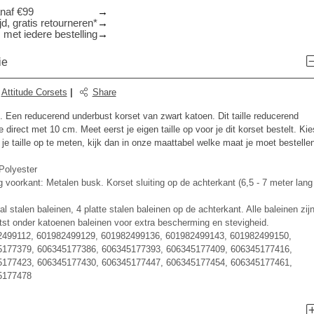
anaf €99
d, gratis retourneren*
 met iedere bestelling
ie
:
Attitude Corsets
|
Share
. Een reducerend underbust korset van zwart katoen. Dit taille reducerend
le direct met 10 cm. Meet eerst je eigen taille op voor je dit korset bestelt. Kie
 je taille op te meten, kijk dan in onze maattabel welke maat je moet bestellen
olyester
ng voorkant: Metalen busk. Korset sluiting op de achterkant (6,5 - 7 meter lang
al stalen baleinen, 4 platte stalen baleinen op de achterkant. Alle baleinen zij
tst onder katoenen baleinen voor extra bescherming en stevigheid.
2499112, 601982499129, 601982499136, 601982499143, 601982499150,
5177379, 606345177386, 606345177393, 606345177409, 606345177416,
5177423, 606345177430, 606345177447, 606345177454, 606345177461,
5177478