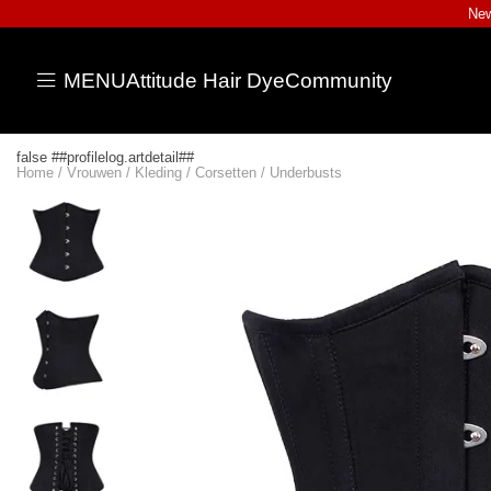
New
MENU
Attitude Hair Dye
Community
false ##profilelog.artdetail##
Home
/
Vrouwen
/
Kleding
/
Corsetten
/
Underbusts