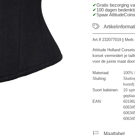
Gratis bezorging v
100 dagen bedenktij
Spaar AttitudeCoins
Artikelinformat
Art.#
232077019
|
Merk
Attitude Holland Corsets
korset vermindert je tail
voor de juiste maat door
Materiaal:
100% P
Sluiting:
Sluiti
koord)
Soort baleinen:
10 spir
geplaa
EAN:
60198
60634
60634
60634
Maattabel