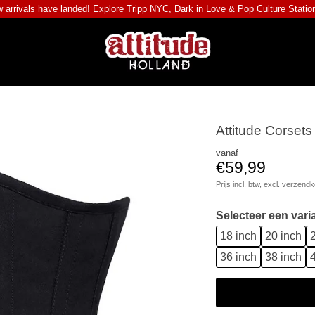
 arrivals have landed! Explore
Tripp NYC
,
Dark in Love
&
Pop Culture Statio
Attitude Corsets
vanaf
€59,99
Prijs incl. btw, excl.
verzendk
Selecteer een vari
18 inch
20 inch
2
36 inch
38 inch
4