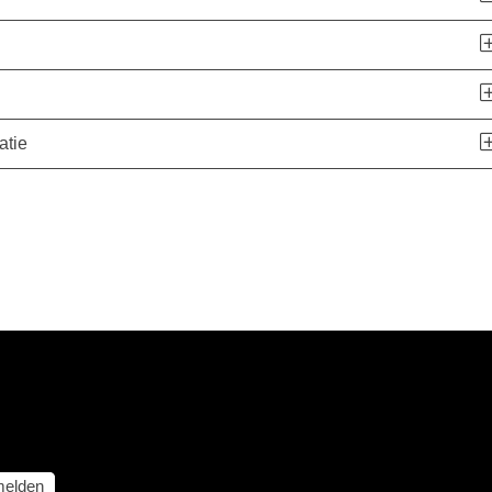
atie
elden