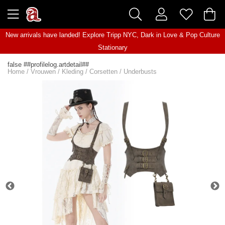
New arrivals have landed! Explore
Tripp NYC
,
Dark in Love
&
Pop Culture
Stationary
false ##profilelog.artdetail##
Home
/
Vrouwen
/
Kleding
/
Corsetten
/
Underbusts