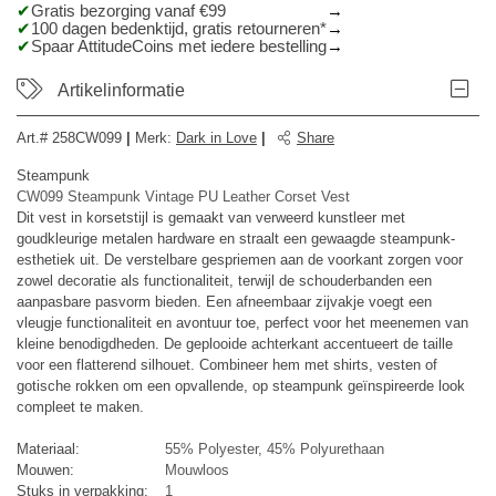
Gratis bezorging vanaf €99
100 dagen bedenktijd, gratis retourneren*
Spaar AttitudeCoins met iedere bestelling
Artikelinformatie
Art.#
258CW099
|
Merk
:
Dark in Love
|
Share
Steampunk
CW099 Steampunk Vintage PU Leather Corset Vest
Dit vest in korsetstijl is gemaakt van verweerd kunstleer met
goudkleurige metalen hardware en straalt een gewaagde steampunk-
esthetiek uit. De verstelbare gespriemen aan de voorkant zorgen voor
zowel decoratie als functionaliteit, terwijl de schouderbanden een
aanpasbare pasvorm bieden. Een afneembaar zijvakje voegt een
vleugje functionaliteit en avontuur toe, perfect voor het meenemen van
kleine benodigdheden. De geplooide achterkant accentueert de taille
voor een flatterend silhouet. Combineer hem met shirts, vesten of
gotische rokken om een ​​opvallende, op steampunk geïnspireerde look
compleet te maken.
Materiaal:
55% Polyester, 45% Polyurethaan
Mouwen:
Mouwloos
Stuks in verpakking:
1