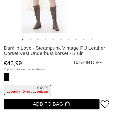
Dark in Love - Steampunk Vintage PU Leather
Corset Vest Underbust korset - Bruin
€43,99
Dark in Love
Prijs incl. btw, excl.
verzendkosten
L
L
€
43,99
Levertijd: Direct Leverbaar
ADD TO BAG