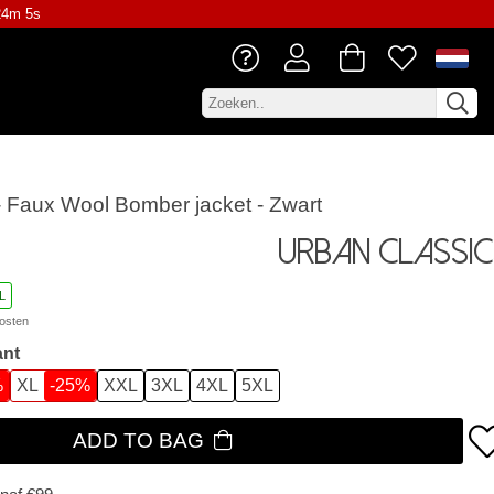
24m 5s
- Faux Wool Bomber jacket - Zwart
Urban Classic
L
osten
ant
%
XL
-25%
XXL
3XL
4XL
5XL
ADD TO BAG