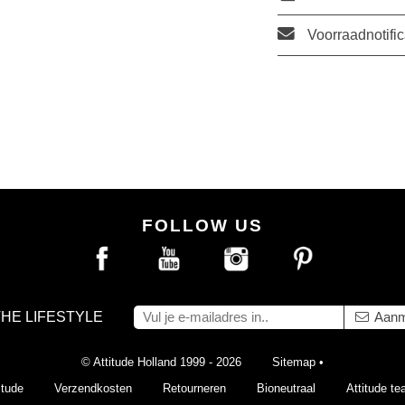
Voorraadnotific
FOLLOW US
THE LIFESTYLE
Aanm
© Attitude Holland 1999 - 2026
Sitemap
•
itude
Verzendkosten
Retourneren
Bioneutraal
Attitude t