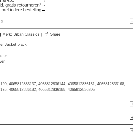
anaf €99
d, gratis retourneren*
 met iedere bestelling
ie
|
Merk
:
Urban Classics
|
Share
r Jacket black
ster
wen
120, 4065812836137, 4065812836144, 4065812836151, 4065812836168,
175, 4065812836182, 4065812836199, 4065812836205