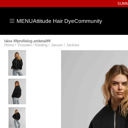
SUMME
MENU
Attitude Hair Dye
Community
false ##profilelog.artdetail##
Home
/
Vrouwen
/
Kleding
/
Jassen
/
Jackets