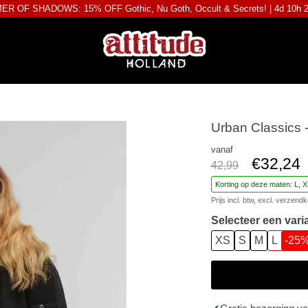
R OF SHADOWS: 15% OFF Gothic, Nu Goth, Occult & Secrets! |
4d 10h 
Urban Classics 
vanaf
€32,24
42,99
Korting op deze maten: L, X
Prijs incl. btw, excl.
verzendk
Selecteer een vari
XS
S
M
L
-25