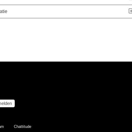
atie
elden
eam
Chattitude