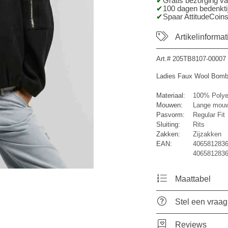
Gratis bezorging v
100 dagen bedenktij
Spaar AttitudeCoins
Artikelinformat
Art.#
205TB8107-00007
Ladies Faux Wool Bombe
Materiaal:
100% Polye
Mouwen:
Lange mou
Pasvorm:
Regular Fit
Sluiting:
Rits
Zakken:
Zijzakken
EAN:
4065812836
4065812836
Maattabel
Stel een vraag
Reviews