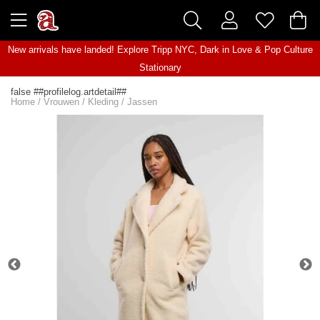
New arrivals have landed! Explore
Tripp NYC
,
Dark in Love
&
Pop Culture
Stationary
false ##profilelog.artdetail##
Home
/
Vrouwen
/
Kleding
/
Jassen