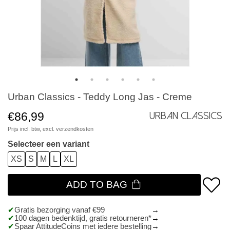
Urban Classics - Teddy Long Jas - Creme
€86,99
Urban Classics
Prijs incl. btw, excl.
verzendkosten
Selecteer een variant
XS
S
M
L
XL
ADD TO BAG
Gratis bezorging vanaf €99
100 dagen bedenktijd, gratis retourneren*
Spaar AttitudeCoins met iedere bestelling