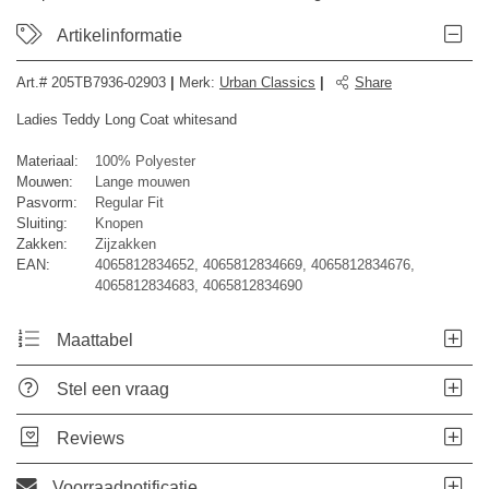
Artikelinformatie
Art.#
205TB7936-02903
|
Merk
:
Urban Classics
|
Share
Ladies Teddy Long Coat whitesand
Materiaal:
100% Polyester
Mouwen:
Lange mouwen
Pasvorm:
Regular Fit
Sluiting:
Knopen
Zakken:
Zijzakken
EAN:
4065812834652, 4065812834669, 4065812834676,
4065812834683, 4065812834690
Maattabel
Stel een vraag
Reviews
Voorraadnotificatie