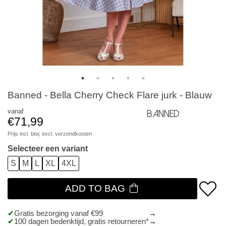
Banned - Bella Cherry Check Flare jurk - Blauw
vanaf
Banned
€71,99
Prijs incl. btw, excl.
verzendkosten
Selecteer een variant
S
M
L
XL
4XL
ADD TO BAG
Gratis bezorging vanaf €99
100 dagen bedenktijd, gratis retourneren*