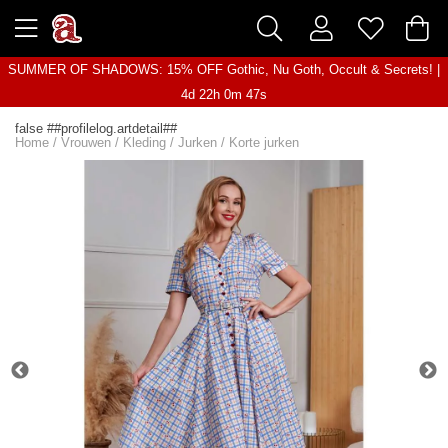
SUMMER OF SHADOWS: 15% OFF Gothic, Nu Goth, Occult & Secrets! |
4d 22h 0m 47s
false ##profilelog.artdetail##
Home
/
Vrouwen
/
Kleding
/
Jurken
/
Korte jurken