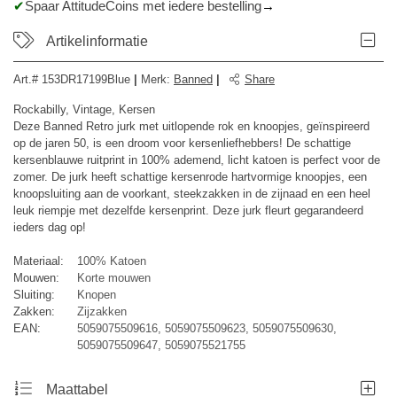
Spaar AttitudeCoins met iedere bestelling
Artikelinformatie
Art.#
153DR17199Blue
|
Merk
:
Banned
|
Share
Rockabilly, Vintage, Kersen
Deze Banned Retro jurk met uitlopende rok en knoopjes, geïnspireerd
op de jaren 50, is een droom voor kersenliefhebbers! De schattige
kersenblauwe ruitprint in 100% ademend, licht katoen is perfect voor de
zomer. De jurk heeft schattige kersenrode hartvormige knoopjes, een
knoopsluiting aan de voorkant, steekzakken in de zijnaad en een heel
leuk riempje met dezelfde kersenprint. Deze jurk fleurt gegarandeerd
ieders dag op!
Materiaal:
100% Katoen
Mouwen:
Korte mouwen
Sluiting:
Knopen
Zakken:
Zijzakken
EAN:
5059075509616, 5059075509623, 5059075509630,
5059075509647, 5059075521755
Maattabel