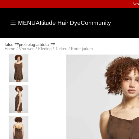
New
MENU
Attitude Hair Dye
Community
false ##profilelog.artdetail##
Home
/
Vrouwen
/
Kleding
/
Jurken
/
Korte jurken