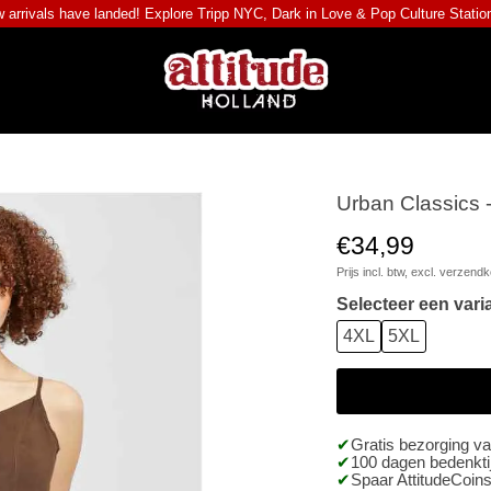
 arrivals have landed! Explore
Tripp NYC
,
Dark in Love
&
Pop Culture Statio
Urban Classics -
€34,99
Prijs incl. btw, excl.
verzendk
Selecteer een vari
4XL
5XL
Gratis bezorging v
100 dagen bedenktij
Spaar AttitudeCoins