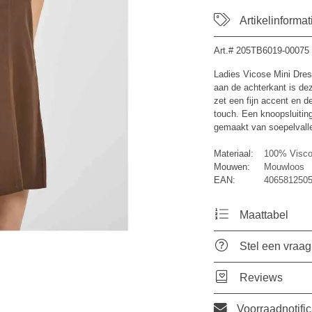
Artikelinformat
Art.#
205TB6019-00075
Ladies Vicose Mini Dress
aan de achterkant is dez
zet een fijn accent en de
touch. Een knoopsluiting
gemaakt van soepelvall
Materiaal:
100% Visc
Mouwen:
Mouwloos
EAN:
4065812505
Maattabel
Stel een vraag
Reviews
Voorraadnotific