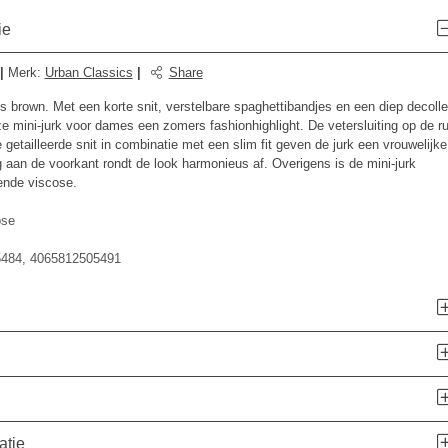
ie
|
Merk
:
Urban Classics
|
Share
 brown. Met een korte snit, verstelbare spaghettibandjes en een diep decolle
e mini-jurk voor dames een zomers fashionhighlight. De vetersluiting op de r
 getailleerde snit in combinatie met een slim fit geven de jurk een vrouwelijke
 aan de voorkant rondt de look harmonieus af. Overigens is de mini-jurk
ende viscose.
ose
484, 4065812505491
atie