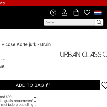
nary
 Vicose Korte jurk - Bruin
Urban Classic
osten
ant
ADD TO BAG
anaf €99
d, gratis retourneren*
 met iedere bestelling