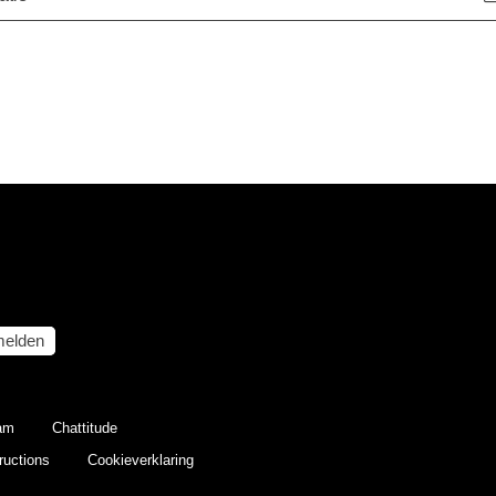
elden
eam
Chattitude
ructions
Cookieverklaring