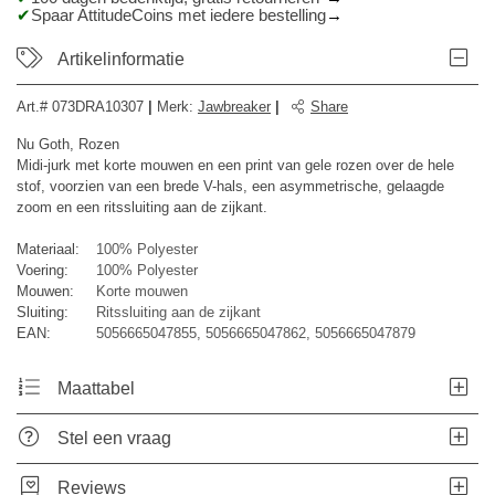
Spaar AttitudeCoins met iedere bestelling
Artikelinformatie
Art.#
073DRA10307
|
Merk
:
Jawbreaker
|
Share
Nu Goth, Rozen
Midi-jurk met korte mouwen en een print van gele rozen over de hele
stof, voorzien van een brede V-hals, een asymmetrische, gelaagde
zoom en een ritssluiting aan de zijkant.
Materiaal:
100% Polyester
Voering:
100% Polyester
Mouwen:
Korte mouwen
Sluiting:
Ritssluiting aan de zijkant
EAN:
5056665047855, 5056665047862, 5056665047879
Maattabel
Stel een vraag
Reviews