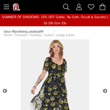
SUMMER OF SHADOWS: 15% OFF Gothic, Nu Goth, Occult & Secrets! |
5d 10h 51m 33s
false ##profilelog.artdetail##
Home
/
Vrouwen
/
Kleding
/
Jurken
/
Lange jurken