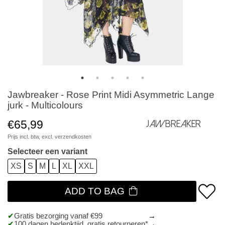
Jawbreaker - Rose Print Midi Asymmetric Lange
jurk - Multicolours
€65,99
Jawbreaker
Prijs incl. btw, excl.
verzendkosten
Selecteer een variant
XS
S
M
L
XL
XXL
ADD TO BAG
Gratis bezorging vanaf €99
100 dagen bedenktijd, gratis retourneren*