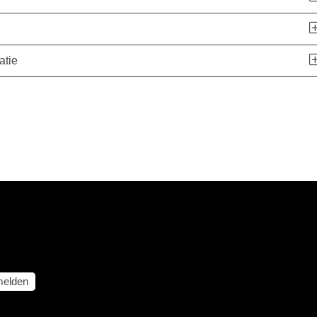
atie
elden