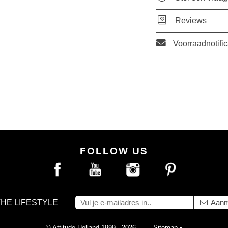
Reviews
Voorraadnotific
FOLLOW US
THE LIFESTYLE
Aanm
© Attitude Holland 1999 - 2026
Sitemap
•