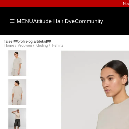
New
MENU
Attitude Hair Dye
Community
false ##profilelog.artdetail##
Home
/
Vrouwen
/
Kleding
/
T-shirts