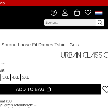
nary
 Sorona Loose Fit Dames Tshirt - Grijs
Urban Classic
osten
ant
3XL
4XL
5XL
ADD TO BAG
anaf €99
d, gratis retourneren*