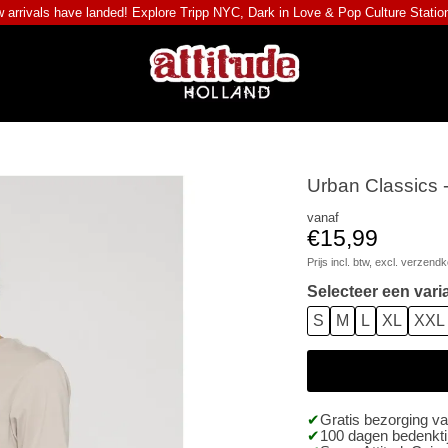
 arrivals have landed! Explore
Tripp NYC
,
Dark in Love
&
Pop Culture Statio
Urban Classics -
vanaf
€15,99
Prijs incl. btw, excl.
verzendk
Selecteer een vari
S
M
L
XL
XXL
Gratis bezorging v
100 dagen bedenktij