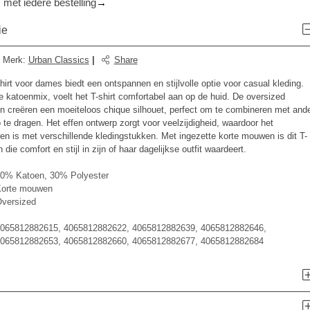
 met iedere bestelling
ie
Merk
:
Urban Classics
|
Share
hirt voor dames biedt een ontspannen en stijlvolle optie voor casual kleding.
katoenmix, voelt het T-shirt comfortabel aan op de huid. De oversized
jn creëren een moeiteloos chique silhouet, perfect om te combineren met and
te dragen. Het effen ontwerp zorgt voor veelzijdigheid, waardoor het
en is met verschillende kledingstukken. Met ingezette korte mouwen is dit T-
 die comfort en stijl in zijn of haar dagelijkse outfit waardeert.
0% Katoen, 30% Polyester
orte mouwen
versized
065812882615, 4065812882622, 4065812882639, 4065812882646,
065812882653, 4065812882660, 4065812882677, 4065812882684