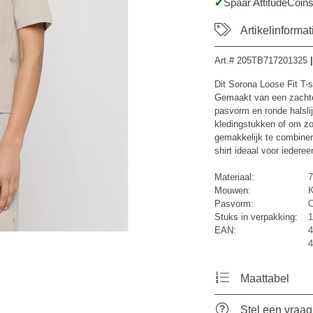
Spaar AttitudeCoins
Artikelinformat
Art.#
205TB717201325
|
Dit Sorona Loose Fit T-s
Gemaakt van een zachte 
pasvorm en ronde halsli
kledingstukken of om zo 
gemakkelijk te combiner
shirt ideaal voor iedereen
Materiaal:
7
Mouwen:
K
Pasvorm:
O
Stuks in verpakking:
1
EAN:
4
4
Maattabel
Stel een vraag