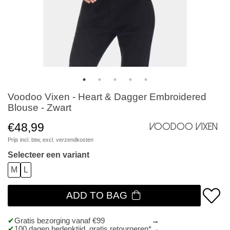
Voodoo Vixen - Heart & Dagger Embroidered
Blouse - Zwart
€48,99
Voodoo Vixen
Prijs incl. btw, excl.
verzendkosten
Selecteer een variant
M
L
ADD TO BAG
Gratis bezorging vanaf €99
100 dagen bedenktijd, gratis retourneren*