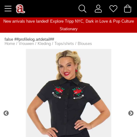
New arrivals have landed! Explore
Tripp NYC
,
Dark in Love
&
Pop Culture
Stationary
false ##profilelog.artdetail##
Home
/
Vrouwen
/
Kleding
/
Tops/shirts
/
Blouses