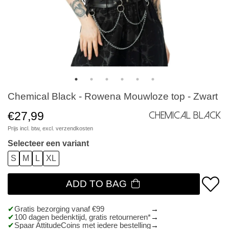
Chemical Black - Rowena Mouwloze top - Zwart
€27,99
Chemical Black
Prijs incl. btw, excl.
verzendkosten
Selecteer een variant
S
M
L
XL
ADD TO BAG
Gratis bezorging vanaf €99
100 dagen bedenktijd, gratis retourneren*
Spaar AttitudeCoins met iedere bestelling