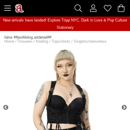
New arrivals have landed! Explore
Tripp NYC
,
Dark in Love
&
Pop Culture
Stationary
false ##profilelog.artdetail##
Home
/
Vrouwen
/
Kleding
/
Tops/shirts
/
Singlets/sleeveless