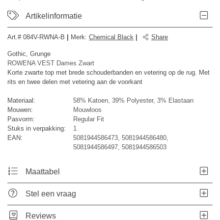
Artikelinformatie
Art.#
084V-RWNA-B
|
Merk
:
Chemical Black
|
Share
Gothic, Grunge
ROWENA VEST Dames Zwart
Korte zwarte top met brede schouderbanden en vetering op de rug. Met
rits en twee delen met vetering aan de voorkant
Materiaal:
58% Katoen, 39% Polyester, 3% Elastaan
Mouwen:
Mouwloos
Pasvorm:
Regular Fit
Stuks in verpakking:
1
EAN:
5081944586473, 5081944586480,
5081944586497, 5081944586503
Maattabel
Stel een vraag
Reviews