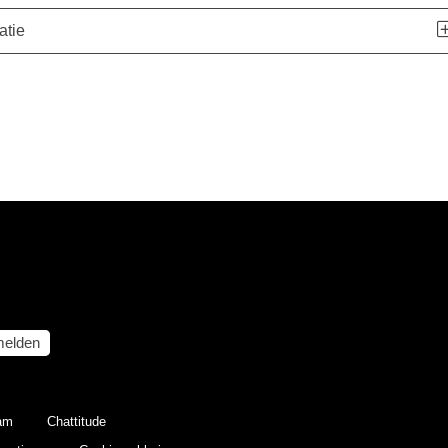
atie
elden
eam
Chattitude