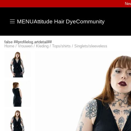
New
MENU
Attitude Hair Dye
Community
false ##profilelog.artdetail##
Home
/
Vrouwen
/
Kleding
/
Tops/shirts
/
Singlets/sleeveless