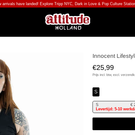
 arrivals have landed! Explore
Tripp NYC
,
Dark in Love
&
Pop Culture Statio
Innocent Lifesty
€25,99
Prijs incl. btw, excl.
verzendk
S
S
€
Levertijd: 5-10 werk