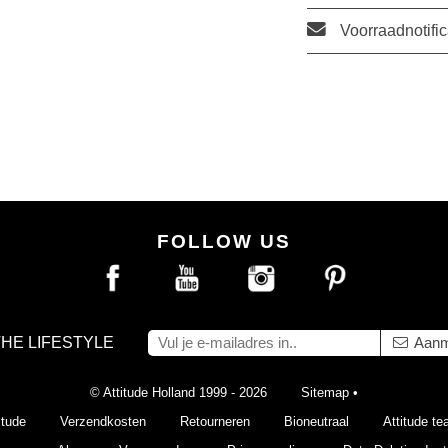
Voorraadnotific
FOLLOW US
THE LIFESTYLE
Aanm
© Attitude Holland 1999 - 2026
Sitemap
•
itude
Verzendkosten
Retourneren
Bioneutraal
Attitude t