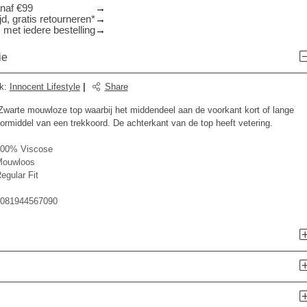
anaf €99
d, gratis retourneren*
 met iedere bestelling
ie
k
:
Innocent Lifestyle
|
Share
arte mouwloze top waarbij het middendeel aan de voorkant kort of lange
rmiddel van een trekkoord. De achterkant van de top heeft vetering.
00% Viscose
ouwloos
egular Fit
081944567090