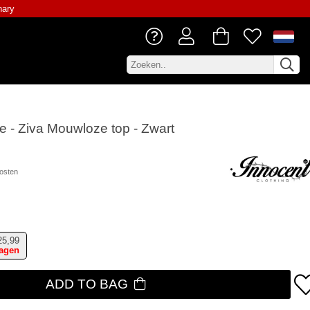
nary
le - Ziva Mouwloze top - Zwart
osten
25,99
dagen
ADD TO BAG