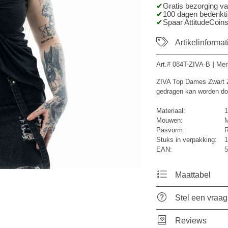
Gratis bezorging v
100 dagen bedenktij
Spaar AttitudeCoins
Artikelinformat
Art.#
084T-ZIVA-B
|
Mer
ZIVA Top Dames Zwart Zw
gedragen kan worden doo
Materiaal:
1
Mouwen:
M
Pasvorm:
R
Stuks in verpakking:
1
EAN:
5
Maattabel
Stel een vraag
Reviews