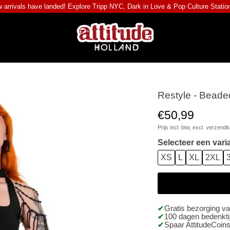
 arrivals have landed! Explore
Tripp NYC
,
Dark in Love
&
Pop Culture Statio
Restyle - Beade
€50,99
Prijs incl. btw, excl.
verzendk
Selecteer een vari
XS
L
XL
2XL
Gratis bezorging v
100 dagen bedenktij
Spaar AttitudeCoins