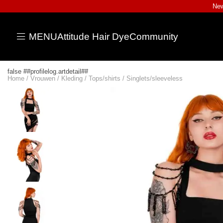
New
MENU
Attitude Hair Dye
Community
false ##profilelog.artdetail##
Home
/
Vrouwen
/
Kleding
/
Tops/shirts
/
Singlets/sleeveless