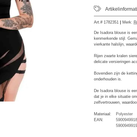
Artikelinformat
Art.#
1782351
|
Merk
:
R
De Isadora blouse is een
kenmerkende stijl. Gema
vierkante halslijn, waar
Rijen zwarte kralen sie
delicate versieringen acc
Bovendien zijn de ketti
onderhouden is.
De Isadora blouse is een
dat je in elke situatie o
zelfvertrouwen, waardoor 
Materiaal:
Polyester
EAN:
5900949918
590094991