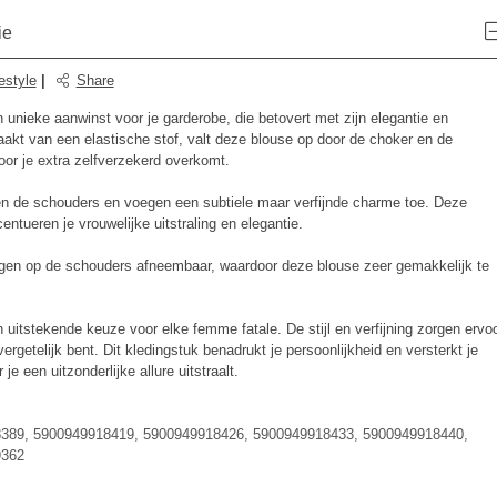
ie
estyle
|
Share
 unieke aanwinst voor je garderobe, die betovert met zijn elegantie en
akt van een elastische stof, valt deze blouse op door de choker en de
door je extra zelfverzekerd overkomt.
ren de schouders en voegen een subtiele maar verfijnde charme toe. Deze
entueren je vrouwelijke uitstraling en elegantie.
ngen op de schouders afneembaar, waardoor deze blouse zeer gemakkelijk te
 uitstekende keuze voor elke femme fatale. De stijl en verfijning zorgen ervo
nvergetelijk bent. Dit kledingstuk benadrukt je persoonlijkheid en versterkt je
je een uitzonderlijke allure uitstraalt.
389, 5900949918419, 5900949918426, 5900949918433, 5900949918440,
9362