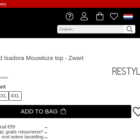
nary
d Isadora Mouwloze top - Zwart
Resty
osten
ant
3XL
4XL
ADD TO BAG
anaf €99
d, gratis retourneren*
 met iedere bestelling