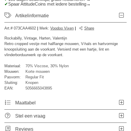
Spaar AttitudeCoins met iedere bestelling
Artikelinformatie
Art.#
073CAA4602
|
Merk
:
Voodoo Vixen
|
Share
Rockabilly, Vintage, Harten, Valentijn
Retro cropped vestje met halflange mouwen, V-hals en hartvormige
knoopsluiting aan de voorkant. Versierd met een hartje, lint en
vlinderborduurwerk op de voorkant.
Materiaal:
70% Viscose, 30% Nylon
Mouwen:
Korte mouwen
Pasvorm:
Regular Fit
Sluiting:
Knopen
EAN:
5056665043895
Maattabel
Stel een vraag
Reviews