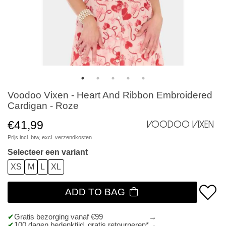
Voodoo Vixen - Heart And Ribbon Embroidered
Cardigan - Roze
€41,99
Voodoo Vixen
Prijs incl. btw, excl.
verzendkosten
Selecteer een variant
XS
M
L
XL
ADD TO BAG
Gratis bezorging vanaf €99
100 dagen bedenktijd, gratis retourneren*