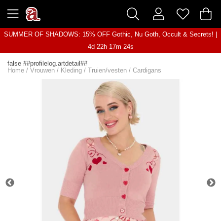
SUMMER OF SHADOWS: 15% OFF Gothic, Nu Goth, Occult & Secrets! |
4d 22h 17m 24s
false ##profilelog.artdetail##
Home
/
Vrouwen
/
Kleding
/
Truien/vesten
/
Cardigans