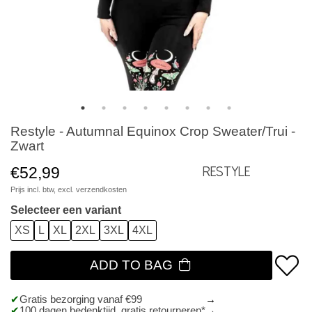
Restyle - Autumnal Equinox Crop Sweater/Trui -
Zwart
€52,99
Restyle
Prijs incl. btw, excl.
verzendkosten
Selecteer een variant
XS
L
XL
2XL
3XL
4XL
ADD TO BAG
Gratis bezorging vanaf €99
100 dagen bedenktijd, gratis retourneren*