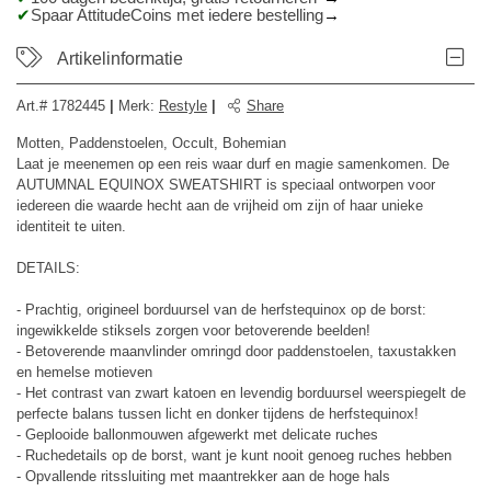
Spaar AttitudeCoins met iedere bestelling
Artikelinformatie
Art.#
1782445
|
Merk
:
Restyle
|
Share
Motten, Paddenstoelen, Occult, Bohemian
Laat je meenemen op een reis waar durf en magie samenkomen. De
AUTUMNAL EQUINOX SWEATSHIRT is speciaal ontworpen voor
iedereen die waarde hecht aan de vrijheid om zijn of haar unieke
identiteit te uiten.
DETAILS:
- Prachtig, origineel borduursel van de herfstequinox op de borst:
ingewikkelde stiksels zorgen voor betoverende beelden!
- Betoverende maanvlinder omringd door paddenstoelen, taxustakken
en hemelse motieven
- Het contrast van zwart katoen en levendig borduursel weerspiegelt de
perfecte balans tussen licht en donker tijdens de herfstequinox!
- Geplooide ballonmouwen afgewerkt met delicate ruches
- Ruchedetails op de borst, want je kunt nooit genoeg ruches hebben
- Opvallende ritssluiting met maantrekker aan de hoge hals