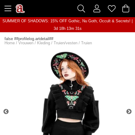
SUMMER OF SHADOWS: 15% OFF Gothic, Nu Goth, Occult & Secrets! |
3d 18h 13m 31s
false ##profilelog.artdetail##
Home
/
Vrouwen
/
Kleding
/
Truien/vesten
/
Truien