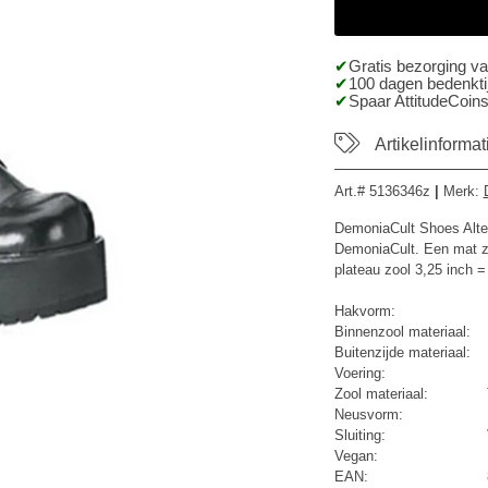
Gratis bezorging v
100 dagen bedenktij
Spaar AttitudeCoins
Artikelinformat
Art.#
5136346z
|
Merk
:
DemoniaCult Shoes Alte
DemoniaCult. Een mat zw
plateau zool 3,25 inch =
Hakvorm:
Binnenzool materiaal:
Buitenzijde materiaal:
Voering:
Zool materiaal:
Neusvorm:
Sluiting:
Vegan:
EAN: