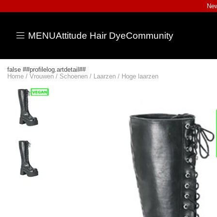
New
MENU
Attitude Hair Dye
Community
false ##profilelog.artdetail##
Home
/
Vrouwen
/
Schoenen
/
Laarzen
/
Hoge laarzen