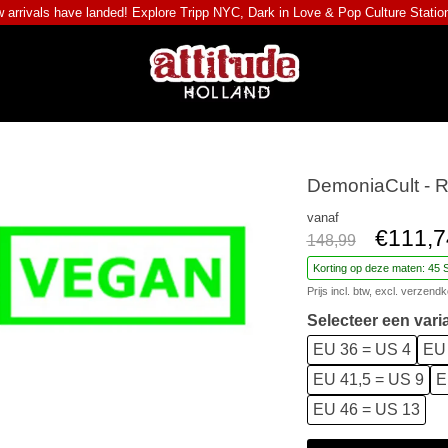
 arrivals have landed! Explore
Tripp NYC
,
Dark in Love
&
Pop Culture Statio
DemoniaCult - 
vanaf
€111,7
148,99
Korting op deze maten: 45 
Prijs incl. btw, excl.
verzendk
Selecteer een vari
EU 36 = US 4
EU 
EU 41,5 = US 9
E
EU 46 = US 13