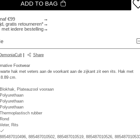
ADD TO BAG
anaf €99
d, gratis retourneren*
 met iedere bestelling
ie
DemoniaCult
|
Share
rnative Footwear
arte hak met veters aan de voorkant aan de zijkant zit een rits. Hak met
 8.89 cm.
Blokhak, Plateauzool vooraan
Polyurethaan
Polyurethaan
Polyurethaan
Thermoplastisch rubber
Rond
Veter, Rits
885487010496, 885487010502, 885487010519, 885487010526, 885487010533