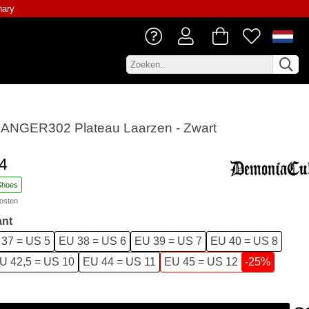
nary
RANGER302 Plateau Laarzen - Zwart
4
Shoes
osten
ant
37 = US 5
EU 38 = US 6
EU 39 = US 7
EU 40 = US 8
U 42,5 = US 10
EU 44 = US 11
EU 45 = US 12
-25%