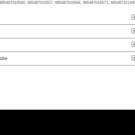
885487010540, 885487010557, 885487010564, 885487010571, 88548732140
atie