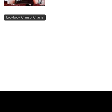
Lookbook CrimsonChains