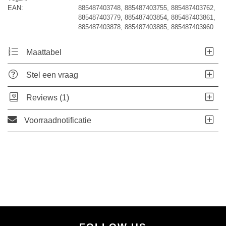
EAN:
885487403748, 885487403755, 885487403762,
885487403779, 885487403854, 885487403861,
885487403878, 885487403885, 885487403960
Maattabel
Stel een vraag
Reviews (1)
Voorraadnotificatie