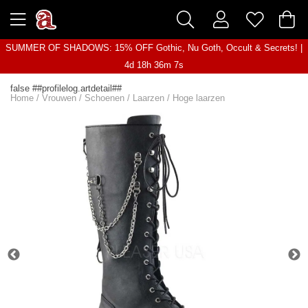
SUMMER OF SHADOWS: 15% OFF Gothic, Nu Goth, Occult & Secrets! |
4d 18h 36m 7s
false ##profilelog.artdetail##
Home
/
Vrouwen
/
Schoenen
/
Laarzen
/
Hoge laarzen