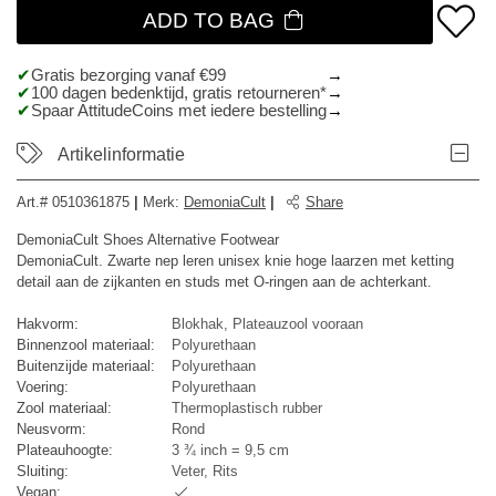
ADD TO BAG
Gratis bezorging vanaf €99
100 dagen bedenktijd, gratis retourneren*
Spaar AttitudeCoins met iedere bestelling
Artikelinformatie
Art.#
0510361875
|
Merk
:
DemoniaCult
|
Share
DemoniaCult Shoes Alternative Footwear
DemoniaCult. Zwarte nep leren unisex knie hoge laarzen met ketting
detail aan de zijkanten en studs met O-ringen aan de achterkant.
Hakvorm:
Blokhak, Plateauzool vooraan
Binnenzool materiaal:
Polyurethaan
Buitenzijde materiaal:
Polyurethaan
Voering:
Polyurethaan
Zool materiaal:
Thermoplastisch rubber
Neusvorm:
Rond
Plateauhoogte:
3 ¾ inch = 9,5 cm
Sluiting:
Veter, Rits
Vegan: