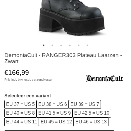
DemoniaCult - RANGER303 Plateau Laarzen -
Zwart
€166,99
Prijs incl. btw, excl.
verzendkosten
Selecteer een variant
EU 37 = US 5
EU 38 = US 6
EU 39 = US 7
EU 40 = US 8
EU 41,5 = US 9
EU 42,5 = US 10
EU 44 = US 11
EU 45 = US 12
EU 46 = US 13