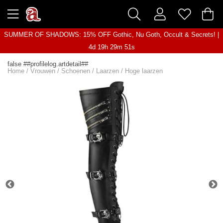
SUMMER OF SHADOWS: 15% OFF Gothic, Nu Goth, Occult & Secrets! |
4d 19h 29m 50s
false ##profilelog.artdetail##
Home
/
Vrouwen
/
Schoenen
/
Laarzen
/
Hoge laarzen