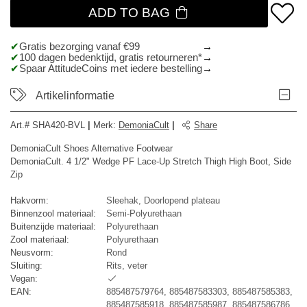
ADD TO BAG
Gratis bezorging vanaf €99
100 dagen bedenktijd, gratis retourneren*
Spaar AttitudeCoins met iedere bestelling
Artikelinformatie
Art.#
SHA420-BVL
|
Merk
:
DemoniaCult
|
Share
DemoniaCult Shoes Alternative Footwear
DemoniaCult. 4 1/2" Wedge PF Lace-Up Stretch Thigh High Boot, Side
Zip
Hakvorm:
Sleehak, Doorlopend plateau
Binnenzool materiaal:
Semi-Polyurethaan
Buitenzijde materiaal:
Polyurethaan
Zool materiaal:
Polyurethaan
Neusvorm:
Rond
Sluiting:
Rits, veter
Vegan:
EAN:
885487579764, 885487583303, 885487585383,
885487585918, 885487585987, 885487586786,