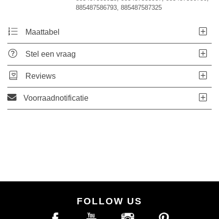
885487586793, 885487587325
Maattabel
Stel een vraag
Reviews
Voorraadnotificatie
FOLLOW US