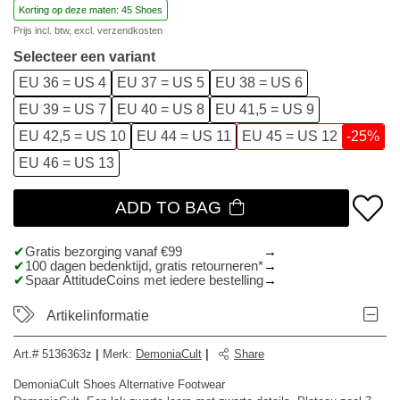
Korting op deze maten: 45 Shoes
Prijs incl. btw, excl.
verzendkosten
Selecteer een variant
EU 36 = US 4
EU 37 = US 5
EU 38 = US 6
EU 39 = US 7
EU 40 = US 8
EU 41,5 = US 9
EU 42,5 = US 10
EU 44 = US 11
EU 45 = US 12
-25%
EU 46 = US 13
ADD TO BAG
Gratis bezorging vanaf €99
100 dagen bedenktijd, gratis retourneren*
Spaar AttitudeCoins met iedere bestelling
Artikelinformatie
Art.#
5136363z
|
Merk
:
DemoniaCult
|
Share
DemoniaCult Shoes Alternative Footwear