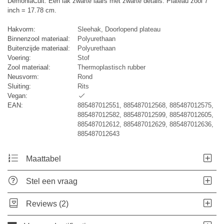
DemoniaCult. Een lak zwarte laars met zwarte details. Plateau zool 7
inch = 17.78 cm.
Hakvorm:
Sleehak, Doorlopend plateau
Binnenzool materiaal:
Polyurethaan
Buitenzijde materiaal:
Polyurethaan
Voering:
Stof
Zool materiaal:
Thermoplastisch rubber
Neusvorm:
Rond
Sluiting:
Rits
Vegan:
EAN:
885487012551, 885487012568, 885487012575,
885487012582, 885487012599, 885487012605,
885487012612, 885487012629, 885487012636,
885487012643
Maattabel
Stel een vraag
Reviews (2)