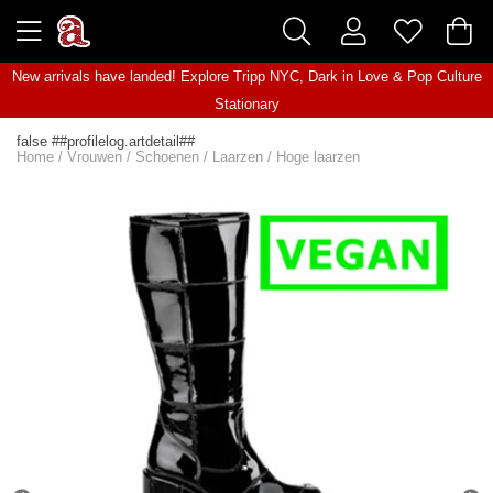
New arrivals have landed! Explore
Tripp NYC
,
Dark in Love
&
Pop Culture
Stationary
false ##profilelog.artdetail##
Home
/
Vrouwen
/
Schoenen
/
Laarzen
/
Hoge laarzen