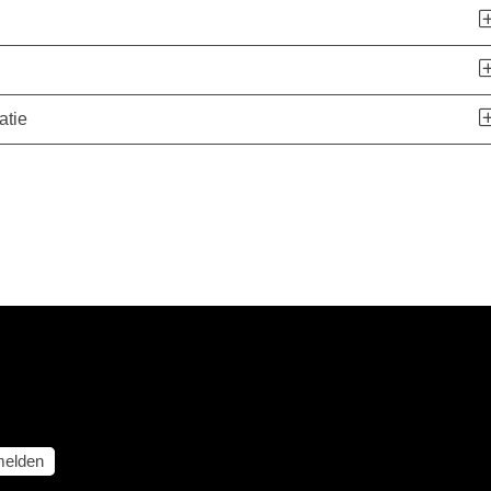
atie
elden