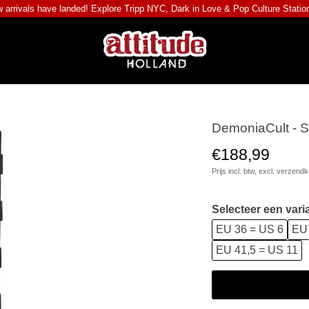
 arrivals have landed! Explore
Tripp NYC
,
Dark in Love
&
Pop Culture Statio
DemoniaCult - 
€188,99
Prijs incl. btw, excl.
verzendk
Selecteer een vari
EU 36 = US 6
EU 
EU 41,5 = US 11