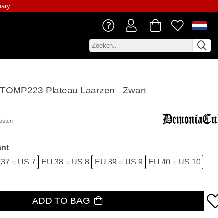
nary
STOMP223 Plateau Laarzen - Zwart
osten
ant
37 = US 7
EU 38 = US 8
EU 39 = US 9
EU 40 = US 10
ADD TO BAG