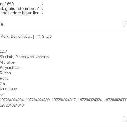
anaf €99
d, gratis retourneren*
 met iedere bestelling
ie
Merk
:
DemoniaCult
|
Share
12.7
Sleehak, Plateauzool vooraan
Microfiber
Polyurethaan
Rubber
Rond
2.5
Rits, Gesp
197284024294, 197284024300, 197284024317, 197284024324, 197284024331
197284024348