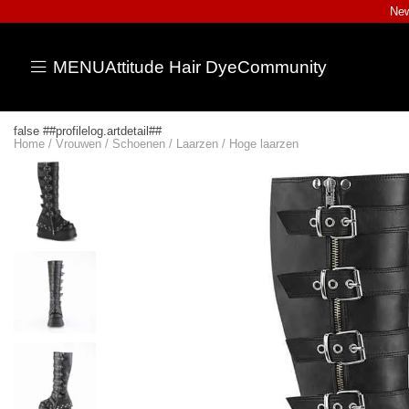
New
MENU
Attitude Hair Dye
Community
false ##profilelog.artdetail##
Home
/
Vrouwen
/
Schoenen
/
Laarzen
/
Hoge laarzen