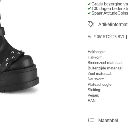
Gratis bezorging v
100 dagen bedenktij
Spaar AttitudeCoins
Artikelinformat
Art.#
051STO223-BVL
|
Hakhoogte:
Hakvorm:
Binnenzool materiaal:
Buitenzijde materiaal:
Zool materiaal:
Neusvorm:
Plateauhoogte:
Sluiting:
Vegan:
EAN:
Maattabel