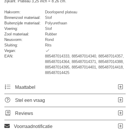
zijkant. Plateau 3,25 inch = 8.26 cm.
Hakvorm:
Doorlopend plateau
Binnenzool materiaal:
Stof
Buitenzijde materiaal:
Polyurethaan
Voering:
Stof
Zool materiaal:
Rubber
Neusvorm:
Rond
Sluiting:
Rits
Vegan:
EAN:
885487014333, 885487014340, 885487014357,
885487014364, 885487014371, 885487014388,
885487014395, 885487014401, 885487014418,
885487014425
Maattabel
Stel een vraag
Reviews
Voorraadnotificatie