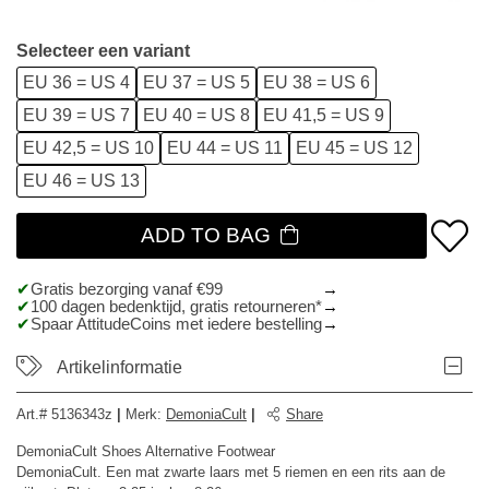
Selecteer een variant
EU 36 = US 4
EU 37 = US 5
EU 38 = US 6
EU 39 = US 7
EU 40 = US 8
EU 41,5 = US 9
EU 42,5 = US 10
EU 44 = US 11
EU 45 = US 12
EU 46 = US 13
ADD TO BAG
Gratis bezorging vanaf €99
100 dagen bedenktijd, gratis retourneren*
Spaar AttitudeCoins met iedere bestelling
Artikelinformatie
Art.#
5136343z
|
Merk
:
DemoniaCult
|
Share
DemoniaCult Shoes Alternative Footwear
DemoniaCult. Een mat zwarte laars met 5 riemen en een rits aan de