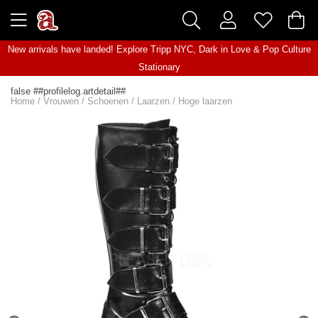
New arrivals have landed! Explore
Tripp NYC
,
Dark in Love
&
Pop Culture
Stationary
false ##profilelog.artdetail##
Home
/
Vrouwen
/
Schoenen
/
Laarzen
/
Hoge laarzen