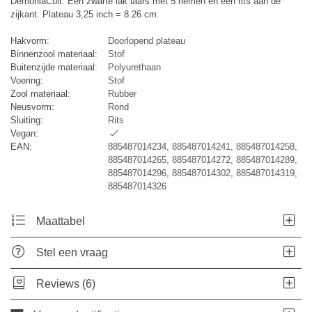
DemoniaCult. Een zwarte lak laars met 5 riemen en een rits aan de
zijkant. Plateau 3,25 inch = 8.26 cm.
Hakvorm:
Doorlopend plateau
Binnenzool materiaal:
Stof
Buitenzijde materiaal:
Polyurethaan
Voering:
Stof
Zool materiaal:
Rubber
Neusvorm:
Rond
Sluiting:
Rits
Vegan:
EAN:
885487014234, 885487014241, 885487014258,
885487014265, 885487014272, 885487014289,
885487014296, 885487014302, 885487014319,
885487014326
Maattabel
Stel een vraag
Reviews (6)