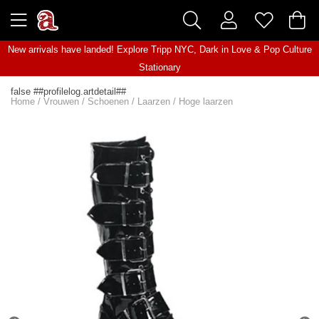
New arrivals have landed! Explore
Tripp NYC
,
Dark in Love
&
Pop Culture
Stationary
false ##profilelog.artdetail##
Home
/
Vrouwen
/
Schoenen
/
Laarzen
/
Hoge laarzen