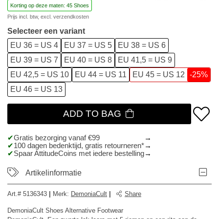
Korting op deze maten: 45 Shoes
Prijs incl. btw, excl.
verzendkosten
Selecteer een variant
EU 36 = US 4
EU 37 = US 5
EU 38 = US 6
EU 39 = US 7
EU 40 = US 8
EU 41,5 = US 9
EU 42,5 = US 10
EU 44 = US 11
EU 45 = US 12
-25%
EU 46 = US 13
ADD TO BAG
Gratis bezorging vanaf €99
100 dagen bedenktijd, gratis retourneren*
Spaar AttitudeCoins met iedere bestelling
Artikelinformatie
Art.#
5136343
|
Merk
:
DemoniaCult
|
Share
DemoniaCult Shoes Alternative Footwear