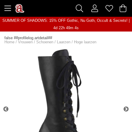
SUMMER OF SHADOWS: 15% OFF Gothic, Nu Goth, Occult & Secrets! |
4d 22h 49m 4s
false ##profilelog.artdetail##
Home
/
Vrouwen
/
Schoenen
/
Laarzen
/
Hoge laarzen