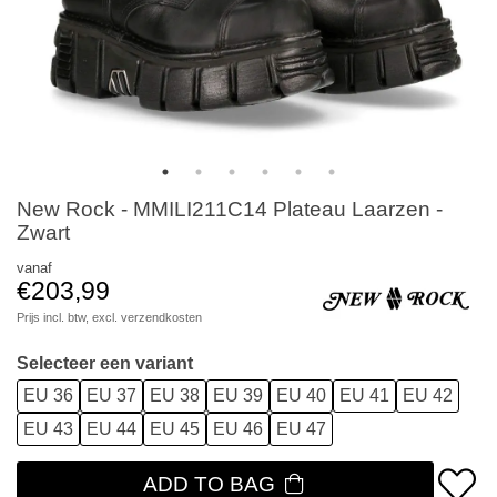
New Rock - MMILI211C14 Plateau Laarzen -
Zwart
vanaf
€203,99
Prijs incl. btw, excl.
verzendkosten
Selecteer een variant
EU 36
EU 37
EU 38
EU 39
EU 40
EU 41
EU 42
EU 43
EU 44
EU 45
EU 46
EU 47
ADD TO BAG