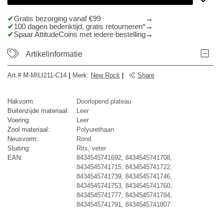
Gratis bezorging vanaf €99
100 dagen bedenktijd, gratis retourneren*
Spaar AttitudeCoins met iedere bestelling
Artikelinformatie
Art.#
M-MILI211-C14
|
Merk
:
New Rock
|
Share
Hakvorm:
Doorlopend plateau
Buitenzijde materiaal:
Leer
Voering:
Leer
Zool materiaal:
Polyurethaan
Neusvorm:
Rond
Sluiting:
Rits, veter
EAN:
8434545741692, 8434545741708,
8434545741715, 8434545741722,
8434545741739, 8434545741746,
8434545741753, 8434545741760,
8434545741777, 8434545741784,
8434545741791, 8434545741807