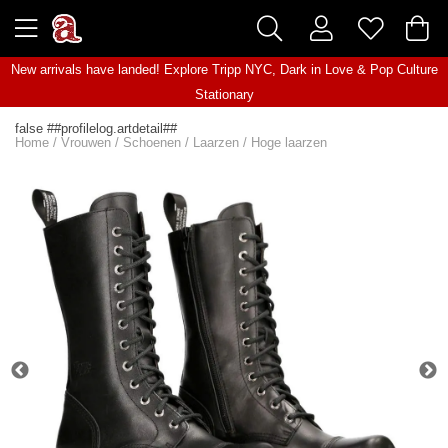
New arrivals have landed! Explore
Tripp NYC
,
Dark in Love
&
Pop Culture
Stationary
false ##profilelog.artdetail##
Home
/
Vrouwen
/
Schoenen
/
Laarzen
/
Hoge laarzen