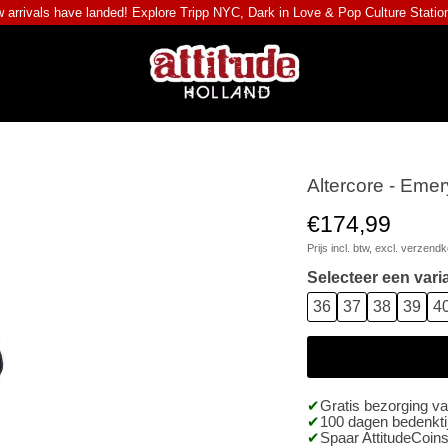
 arrivals have landed! Explore
Tripp NYC
,
Dark in Love
&
Pop Culture Statio
Altercore - Eme
€174,99
Prijs incl. btw, excl.
verzendk
Selecteer een vari
36
37
38
39
4
Gratis bezorging v
100 dagen bedenktij
Spaar AttitudeCoins