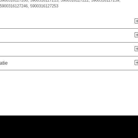
5900316127208, 5900316127215, 5900316127222, 5900316127239,
5900316127246, 5900316127253
atie