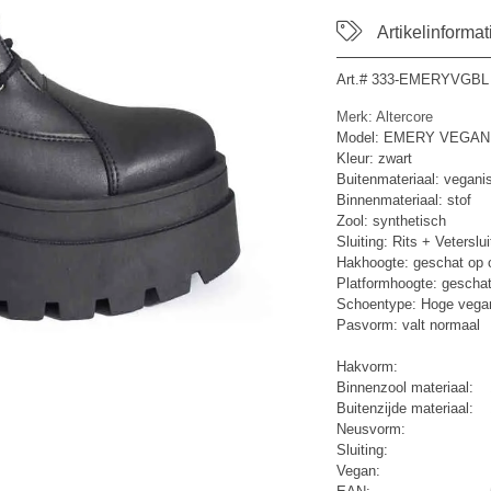
Artikelinformat
Art.#
333-EMERYVGBL
Merk: Altercore
Model: EMERY VEGA
Kleur: zwart
Buitenmateriaal: veganis
Binnenmateriaal: stof
Zool: synthetisch
Sluiting: Rits + Veterslui
Hakhoogte: geschat op 
Platformhoogte: geschat
Schoentype: Hoge vegani
Pasvorm: valt normaal
Hakvorm:
Binnenzool materiaal:
Buitenzijde materiaal:
Neusvorm:
Sluiting:
Vegan: