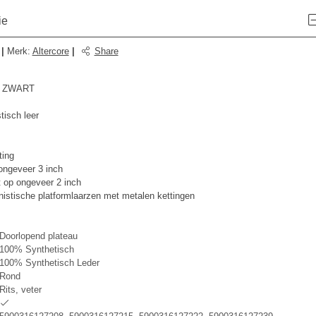
ie
|
Merk
:
Altercore
|
Share
N ZWART
tisch leer
ting
ongeveer 3 inch
 op ongeveer 2 inch
stische platformlaarzen met metalen kettingen
Doorlopend plateau
100% Synthetisch
100% Synthetisch Leder
Rond
Rits, veter