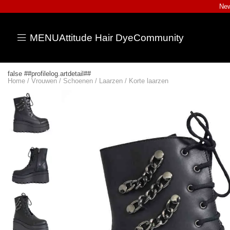
New
MENU
Attitude Hair Dye
Community
false ##profilelog.artdetail##
Home
/
Vrouwen
/
Schoenen
/
Laarzen
/
Korte laarzen