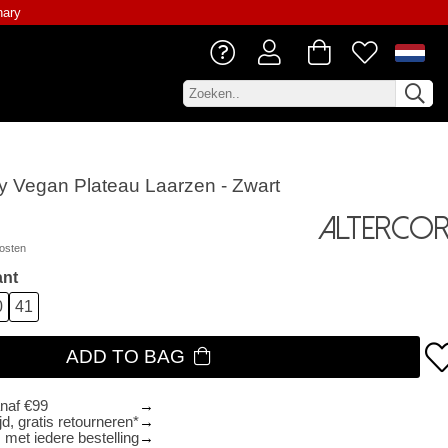
nary
ry Vegan Plateau Laarzen - Zwart
Altercor
osten
ant
0
41
ADD TO BAG
anaf €99
d, gratis retourneren*
 met iedere bestelling