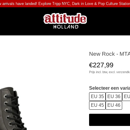
 arrivals have landed! Explore
Tripp NYC
,
Dark in Love
&
Pop Culture Statio
New Rock - MTA
€227,99
Prijs incl. btw, excl.
verzendk
Selecteer een vari
EU 35
EU 36
EU
EU 45
EU 46