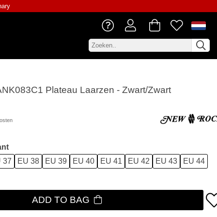
nary
NK083C1 Plateau Laarzen - Zwart/Zwart
osten
ant
 37
EU 38
EU 39
EU 40
EU 41
EU 42
EU 43
EU 44
ADD TO BAG