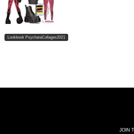
Lookbook PsycharaCollages2021
JOIN 