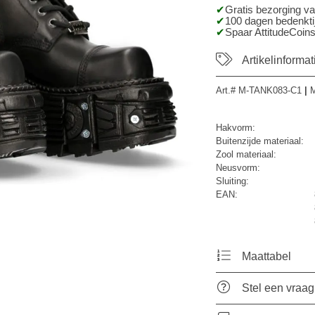
Gratis bezorging v
100 dagen bedenktij
Spaar AttitudeCoins
Artikelinformat
Art.#
M-TANK083-C1
|
M
Hakvorm:
Buitenzijde materiaal:
Zool materiaal:
Neusvorm:
Sluiting:
EAN:
Maattabel
Stel een vraag