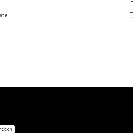
atie
elden