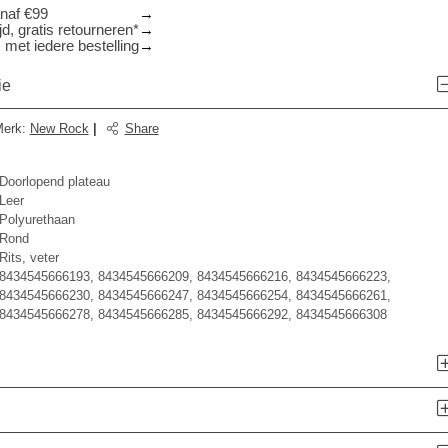
anaf €99
d, gratis retourneren*
 met iedere bestelling
ie
erk
:
New Rock
|
Share
Doorlopend plateau
Leer
Polyurethaan
Rond
Rits, veter
8434545666193, 8434545666209, 8434545666216, 8434545666223,
8434545666230, 8434545666247, 8434545666254, 8434545666261,
8434545666278, 8434545666285, 8434545666292, 8434545666308