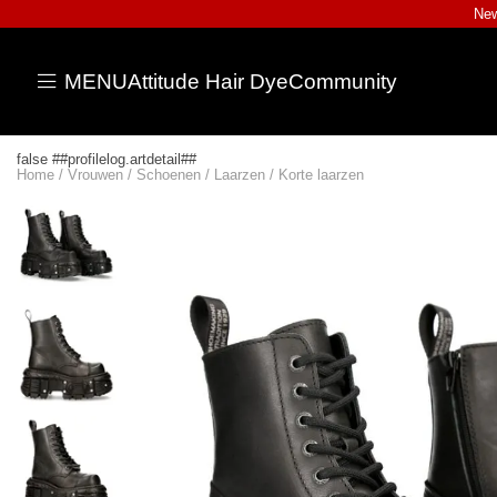
New
MENU
Attitude Hair Dye
Community
false ##profilelog.artdetail##
Home
/
Vrouwen
/
Schoenen
/
Laarzen
/
Korte laarzen