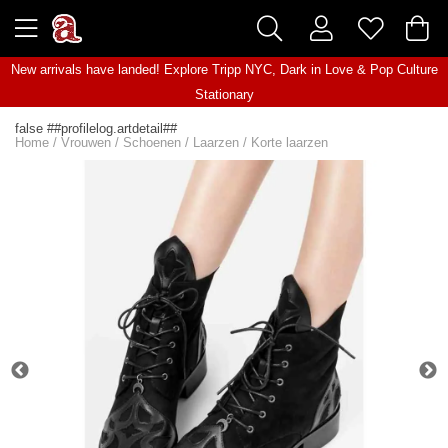
New arrivals have landed! Explore
Tripp NYC
,
Dark in Love
&
Pop Culture
Stationary
false ##profilelog.artdetail##
Home
/
Vrouwen
/
Schoenen
/
Laarzen
/
Korte laarzen