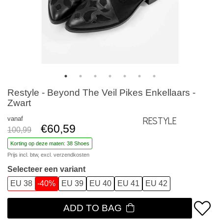
Restyle - Beyond The Veil Pikes Enkellaars -
Zwart
vanaf
Restyle
€60,59
100,99
Korting op deze maten: 38 Shoes
Prijs incl. btw, excl.
verzendkosten
Selecteer een variant
EU 38
-40%
EU 39
EU 40
EU 41
EU 42
ADD TO BAG