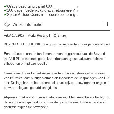
Gratis bezorging vanaf €99
100 dagen bedenktijd, gratis retourneren*
Spaar AttitudeCoins met iedere bestelling
Artikelinformatie
Art.#
1782617
|
Merk
:
Restyle
|
Share
BEYOND THE VEIL PIKES – gotische architectuur voor je voetstappen
Een eerbetoon aan de fundamenten van de gothiccultuur: de Beyond
the Veil Pikes weerspiegelen kathedraalachtige schaduwen, scherpe
silhouetten en tijdloze rebellie.
Geïnspireerd door kathedraalarchitectuur, hebben deze gothic spikes
van imitatiesuède puntige vormen en ingewikkelde uitsparingen van PU-
leer. De lage hak en het scherpe silhouet blijven trouw aan het originele
ontwerp: elegant, gedurfd en tijdloos.
Afgewerkt met antiekzilveren details en een klein maantje als bedel, zijn
deze schoenen gemaakt voor wie de grens tussen duistere traditie en
gedurfde expressie bewandelt.