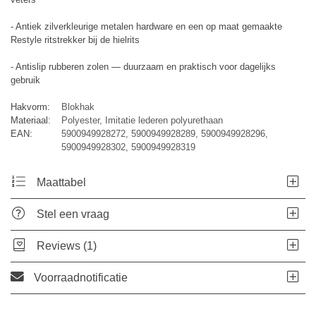
- Antiek zilverkleurige metalen hardware en een op maat gemaakte
Restyle ritstrekker bij de hielrits
- Antislip rubberen zolen — duurzaam en praktisch voor dagelijks
gebruik
Hakvorm:
Blokhak
Materiaal:
Polyester, Imitatie lederen polyurethaan
EAN:
5900949928272, 5900949928289, 5900949928296,
5900949928302, 5900949928319
Maattabel
Stel een vraag
Reviews (1)
Voorraadnotificatie