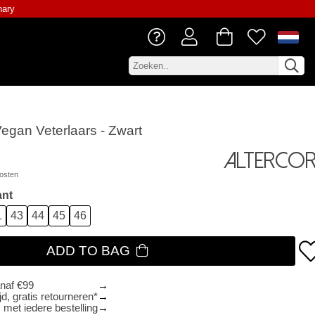
nary
Vegan Veterlaars - Zwart
Altercor
osten
ant
1
43
44
45
46
ADD TO BAG
anaf €99
d, gratis retourneren*
 met iedere bestelling