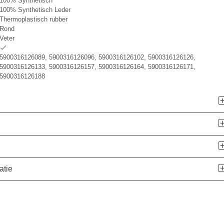
100% Synthetisch
100% Synthetisch Leder
Thermoplastisch rubber
Rond
Veter
5900316126089, 5900316126096, 5900316126102, 5900316126126,
5900316126133, 5900316126157, 5900316126164, 5900316126171,
5900316126188
atie