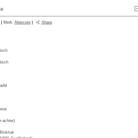
ie
|
Merk
:
Altercore
|
Share
isch
tisch
oefd
neus
r-achter)
Blokhak