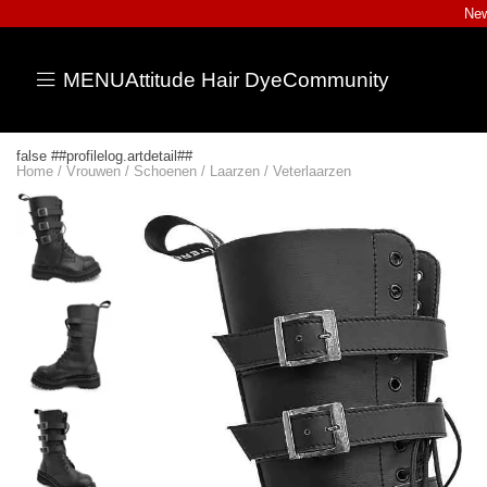
New
MENU
Attitude Hair Dye
Community
false ##profilelog.artdetail##
Home
/
Vrouwen
/
Schoenen
/
Laarzen
/
Veterlaarzen