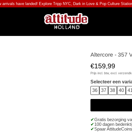
 arrivals have landed! Explore
Tripp NYC
,
Dark in Love
&
Pop Culture Statio
Altercore - 357 
€159,99
Prijs incl. btw, excl.
verzendk
Selecteer een vari
36
37
38
40
4
Gratis bezorging v
100 dagen bedenktij
Spaar AttitudeCoins