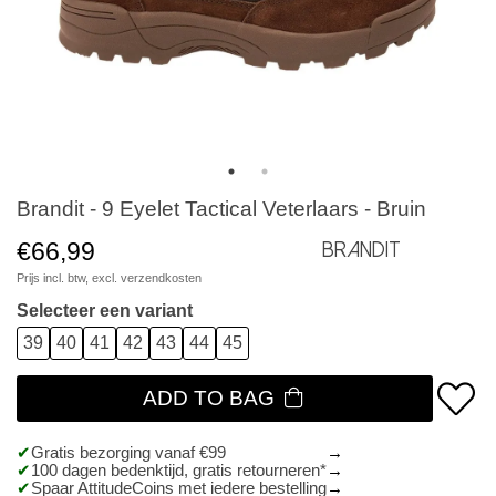
Brandit - 9 Eyelet Tactical Veterlaars - Bruin
€66,99
Brandit
Prijs incl. btw, excl.
verzendkosten
Selecteer een variant
39
40
41
42
43
44
45
ADD TO BAG
Gratis bezorging vanaf €99
100 dagen bedenktijd, gratis retourneren*
Spaar AttitudeCoins met iedere bestelling