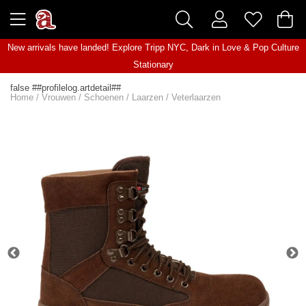
New arrivals have landed! Explore
Tripp NYC
,
Dark in Love
&
Pop Culture
Stationary
false ##profilelog.artdetail##
Home
/
Vrouwen
/
Schoenen
/
Laarzen
/
Veterlaarzen