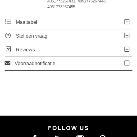
4051773267431, 4051773267448,
4051773267455
Maattabel
Stel een vraag
Reviews
Voorraadnotificatie
FOLLOW US