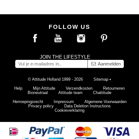
FOLLOW US
JOIN THE LIFESTYLE
Aanmelden
© Attitude Holland 1999 - 2026
Sitemap
•
Help
Mijn Attitude
Verzendkosten
Retourneren
Bioneutraal
Attitude team
Chattitude
Herroepingsrecht
Impressum
Algemene Voorwaarden
Privacy policy
Data Deletion Instructions
Cookieverklaring