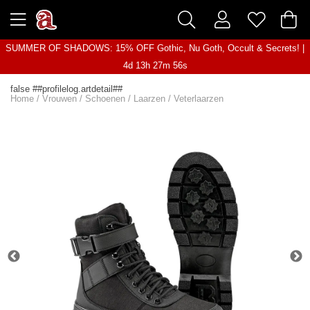
SUMMER OF SHADOWS: 15% OFF Gothic, Nu Goth, Occult & Secrets! |
4d 13h 27m 56s
false ##profilelog.artdetail##
Home
/
Vrouwen
/
Schoenen
/
Laarzen
/
Veterlaarzen