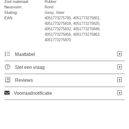
Zool materiaal:
Rubber
Neusvorm:
Rond
Sluiting:
Gesp, Veter
EAN:
4051773275795, 4051773275801,
4051773275818, 4051773275825,
4051773275832, 4051773275849,
4051773275856, 4051773275863,
4051773275870
Maattabel
Stel een vraag
Reviews
Voorraadnotificatie