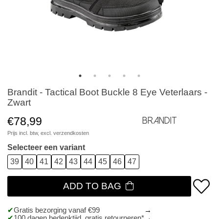
Brandit - Tactical Boot Buckle 8 Eye Veterlaars -
Zwart
€78,99
Brandit
Prijs incl. btw, excl.
verzendkosten
Selecteer een variant
39
40
41
42
43
44
45
46
47
ADD TO BAG
Gratis bezorging vanaf €99
100 dagen bedenktijd, gratis retourneren*