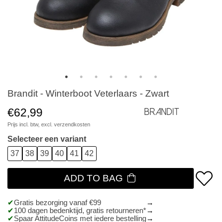
Brandit - Winterboot Veterlaars - Zwart
€62,99
Brandit
Prijs incl. btw, excl.
verzendkosten
Selecteer een variant
37
38
39
40
41
42
ADD TO BAG
Gratis bezorging vanaf €99
100 dagen bedenktijd, gratis retourneren*
Spaar AttitudeCoins met iedere bestelling