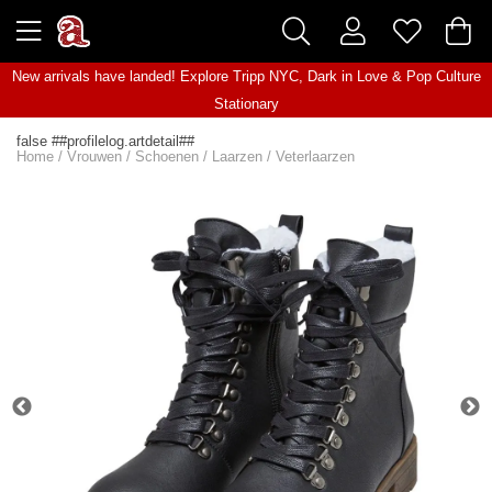
New arrivals have landed! Explore
Tripp NYC
,
Dark in Love
&
Pop Culture
Stationary
false ##profilelog.artdetail##
Home
/
Vrouwen
/
Schoenen
/
Laarzen
/
Veterlaarzen