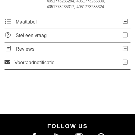
4051773235294, 4051773235300,
4051773235317, 4051773235324
Maattabel
Stel een vraag
Reviews
Voorraadnotificatie
FOLLOW US