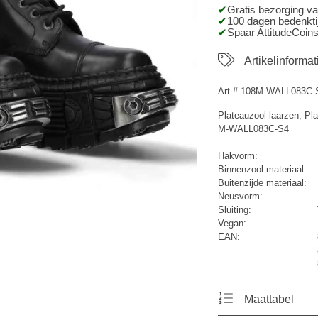
Gratis bezorging v
100 dagen bedenktij
Spaar AttitudeCoins
Artikelinformat
Art.#
108M-WALL083C-
Plateauzool laarzen, Pl
M-WALL083C-S4
Hakvorm:
Binnenzool materiaal:
Buitenzijde materiaal:
Neusvorm:
Sluiting:
Vegan:
EAN:
Maattabel