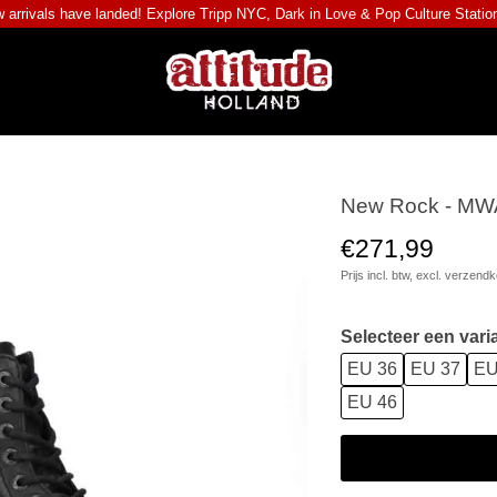
 arrivals have landed! Explore
Tripp NYC
,
Dark in Love
&
Pop Culture Statio
New Rock - MWA
€271,99
Prijs incl. btw, excl.
verzendk
Selecteer een vari
EU 36
EU 37
EU
EU 46