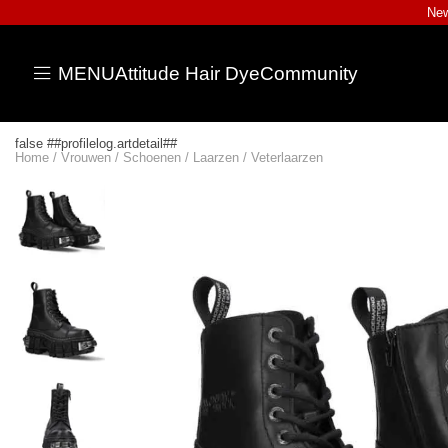
New
MENU
Attitude Hair Dye
Community
false ##profilelog.artdetail##
Home
/
Vrouwen
/
Schoenen
/
Laarzen
/
Veterlaarzen