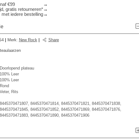
anaf €99
d, gratis retourneren*
 met iedere bestelling
ie
S4
|
Merk
:
New Rock
|
Share
ateaulaarzen
Doorlopend plateau
100% Leer
100% Leer
Rond
Veter, Rits
8445370471807, 8445370471814, 8445370471821, 8445370471838,
8445370471845, 8445370471852, 8445370471869, 8445370471876,
8445370471883, 8445370471890, 8445370471906