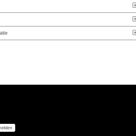
atie
elden