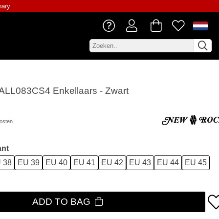
nary
LL083CS4 Enkellaars - Zwart
osten
ant
 38
EU 39
EU 40
EU 41
EU 42
EU 43
EU 44
EU 45
ADD TO BAG