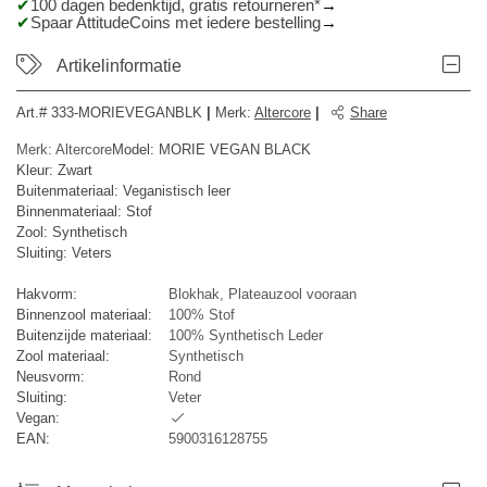
100 dagen bedenktijd, gratis retourneren*
Spaar AttitudeCoins met iedere bestelling
Artikelinformatie
Art.#
333-MORIEVEGANBLK
|
Merk
:
Altercore
|
Share
Merk: Altercore
Model: MORIE VEGAN BLACK
Kleur: Zwart
Buitenmateriaal: Veganistisch leer
Binnenmateriaal: Stof
Zool: Synthetisch
Sluiting: Veters
Hakvorm:
Blokhak, Plateauzool vooraan
Binnenzool materiaal:
100% Stof
Buitenzijde materiaal:
100% Synthetisch Leder
Zool materiaal:
Synthetisch
Neusvorm:
Rond
Sluiting:
Veter
Vegan:
EAN:
5900316128755