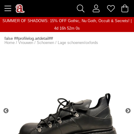
SUMMER OF SHADOWS: 15% OFF Gothic, Nu Goth, Occult & Secrets! |
4d 16h 52m 0s
false ##profilelog.artdetail##
Home
/
Vrouwen
/
Schoenen
/
Lage schoenen/oxfords