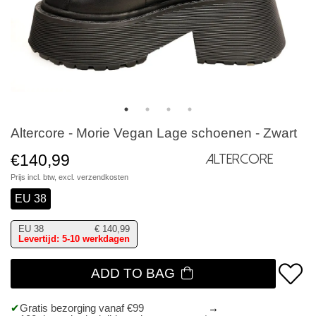
Altercore - Morie Vegan Lage schoenen - Zwart
€140,99
Altercore
Prijs incl. btw, excl.
verzendkosten
EU 38
EU 38
€
140,99
Levertijd: 5-10 werkdagen
ADD TO BAG
Gratis bezorging vanaf €99