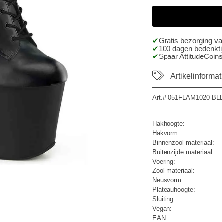
Gratis bezorging v
100 dagen bedenktij
Spaar AttitudeCoins
Artikelinformat
Art.#
051FLAM1020-BL
Hakhoogte:
Hakvorm:
Binnenzool materiaal:
Buitenzijde materiaal:
Voering:
Zool materiaal:
Neusvorm:
Plateauhoogte:
Sluiting:
Vegan:
EAN: