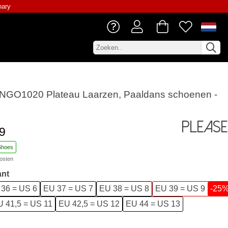
nary
INGO1020 Plateau Laarzen, Paaldans schoenen -
Please
9
Shoes
osten
ant
36 = US 6
EU 37 = US 7
EU 38 = US 8
EU 39 = US 9
-25
 41,5 = US 11
EU 42,5 = US 12
EU 44 = US 13