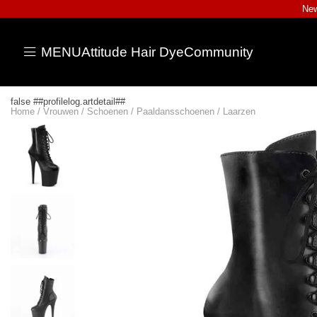
New
MENU
Attitude Hair Dye
Community
false ##profilelog.artdetail##
Home
/
Vrouwen
/
Schoenen
/
Paaldansschoenen
/
Laarzen