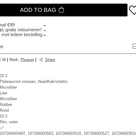
ADD TO BAG
anaf €99
d, gratis retourneren*
 met iedere bestelling
ie
E-M
|
Merk
:
Pleaser
|
Share
20.3
Plateauzool vooraan, Naaldhak/stiletto
Microfiber
Leer
Microfiber
Rubber
Rond
10.2
Rits, veter
197284003497, 197284003503, 197284003510, 197284003527, 197284003534