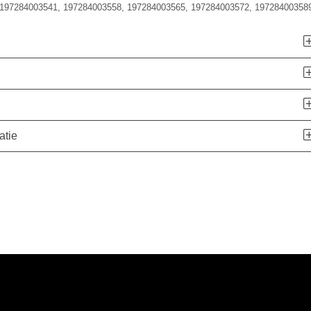
197284003541, 197284003558, 197284003565, 197284003572, 19728400358
atie