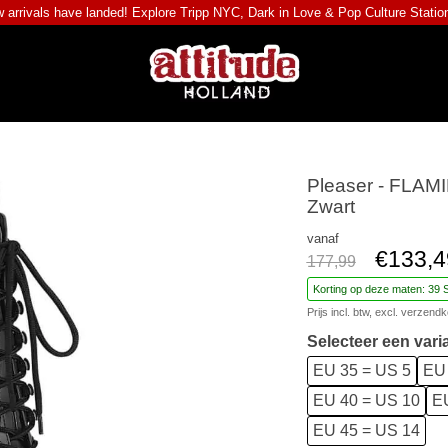
 arrivals have landed! Explore
Tripp NYC
,
Dark in Love
&
Pop Culture Statio
Pleaser - FLAM
Zwart
vanaf
€133,4
177,99
Korting op deze maten: 39 
Prijs incl. btw, excl.
verzendk
Selecteer een vari
EU 35 = US 5
EU 
EU 40 = US 10
EU
EU 45 = US 14