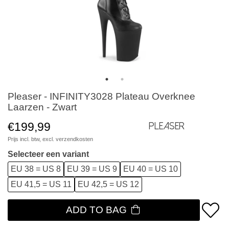
Pleaser - INFINITY3028 Plateau Overknee
Laarzen - Zwart
€199,99
Pleaser
Prijs incl. btw, excl.
verzendkosten
Selecteer een variant
EU 38 = US 8
EU 39 = US 9
EU 40 = US 10
EU 41,5 = US 11
EU 42,5 = US 12
ADD TO BAG