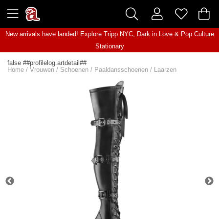
New arrivals have landed! Explore
Tripp NYC
,
Dark in Love
&
Pop Culture
Stationary
false ##profilelog.artdetail##
Home
/
Vrouwen
/
Schoenen
/
Paaldansschoenen
/
Laarzen