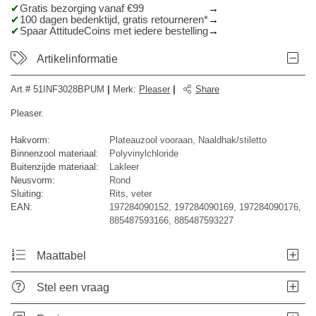
Gratis bezorging vanaf €99
100 dagen bedenktijd, gratis retourneren*
Spaar AttitudeCoins met iedere bestelling
Artikelinformatie
Art.#
51INF3028BPUM
|
Merk
:
Pleaser
|
Share
Pleaser.
Hakvorm:
Plateauzool vooraan, Naaldhak/stiletto
Binnenzool materiaal:
Polyvinylchloride
Buitenzijde materiaal:
Lakleer
Neusvorm:
Rond
Sluiting:
Rits, veter
EAN:
197284090152, 197284090169, 197284090176,
885487593166, 885487593227
Maattabel
Stel een vraag