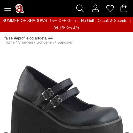
SUMMER OF SHADOWS: 15% OFF Gothic, Nu Goth, Occult & Secrets! |
3d 13h 9m 42s
false ##profilelog.artdetail##
Home
/
Vrouwen
/
Schoenen
/
Sandalen