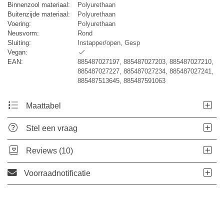
Binnenzool materiaal:
Polyurethaan
Buitenzijde materiaal:
Polyurethaan
Voering:
Polyurethaan
Neusvorm:
Rond
Sluiting:
Instapper/open, Gesp
Vegan:
EAN:
885487027197, 885487027203, 885487027210,
885487027227, 885487027234, 885487027241,
885487513645, 885487591063
Maattabel
Stel een vraag
Reviews (10)
Voorraadnotificatie