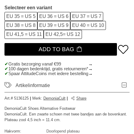
Selecteer een variant
EU 35 = US 5
EU 36 = US 6
EU 37 = US 7
EU 38 = US 8
EU 39 = US 9
EU 40 = US 10
EU 41,5 = US 11
EU 42,5= US 12
ADD TO BAG
Gratis bezorging vanaf €99
100 dagen bedenktijd, gratis retourneren*
Spaar AttitudeCoins met iedere bestelling
Artikelinformatie
Art.#
5136125
|
Merk
:
DemoniaCult
|
Share
DemoniaCult Shoes Alternative Footwear
DemoniaCult. Een zwarte schoen met twee bandjes aan de bovenkant.
Plateau zool 4,5 inch = 11.4 cm.
Hakvorm:
Doorlopend plateau