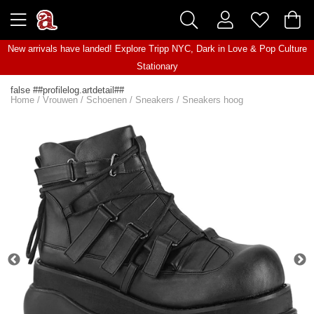
New arrivals have landed! Explore
Tripp NYC
,
Dark in Love
&
Pop Culture
Stationary
false ##profilelog.artdetail##
Home
/
Vrouwen
/
Schoenen
/
Sneakers
/
Sneakers hoog