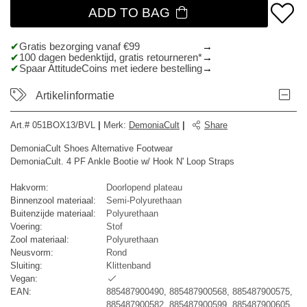
ADD TO BAG
Gratis bezorging vanaf €99
100 dagen bedenktijd, gratis retourneren*
Spaar AttitudeCoins met iedere bestelling
Artikelinformatie
Art.#
051BOX13/BVL
|
Merk
:
DemoniaCult
|
Share
DemoniaCult Shoes Alternative Footwear
DemoniaCult. 4 PF Ankle Bootie w/ Hook N' Loop Straps
Hakvorm:
Doorlopend plateau
Binnenzool materiaal:
Semi-Polyurethaan
Buitenzijde materiaal:
Polyurethaan
Voering:
Stof
Zool materiaal:
Polyurethaan
Neusvorm:
Rond
Sluiting:
Klittenband
Vegan:
EAN:
885487900490, 885487900568, 885487900575,
885487900582, 885487900599, 885487900605,