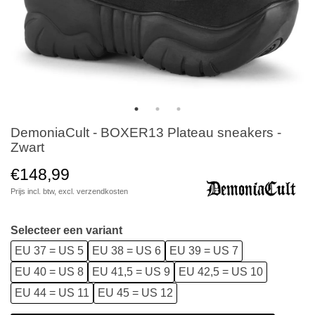
DemoniaCult - BOXER13 Plateau sneakers -
Zwart
€148,99
Prijs incl. btw, excl.
verzendkosten
Selecteer een variant
EU 37 = US 5
EU 38 = US 6
EU 39 = US 7
EU 40 = US 8
EU 41,5 = US 9
EU 42,5 = US 10
EU 44 = US 11
EU 45 = US 12