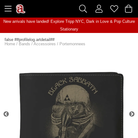
New arrivals have landed! Explore
Tripp NYC
,
Dark in Love
&
Pop Culture
Stationary
false ##profilelog.artdetail##
Home
/
Bands
/
Accessoires
/
Portemonnees