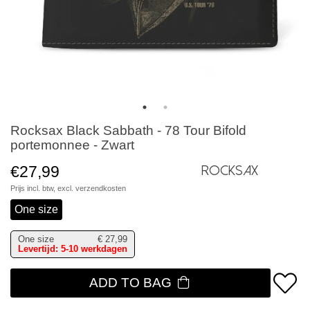
Rocksax Black Sabbath - 78 Tour Bifold
portemonnee - Zwart
€27,99
Rocksax
Prijs incl. btw, excl.
verzendkosten
One size
One size
€
27,99
Levertijd: 5-10 werkdagen
ADD TO BAG