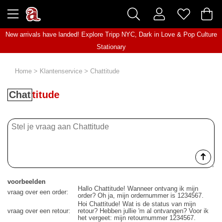
New arrivals have landed! Explore
Tripp NYC
,
Dark in Love
&
Pop Culture
Stationary
Home
>
Klantenservice
>
Chattitude
Chat
titude
voorbeelden
Hallo Chattitude! Wanneer ontvang ik mijn
vraag over een order:
order? Oh ja, mijn ordernummer is 1234567.
Hoi Chattitude! Wat is de status van mijn
vraag over een retour:
retour? Hebben jullie 'm al ontvangen? Voor ik
het vergeet: mijn retournummer 1234567.