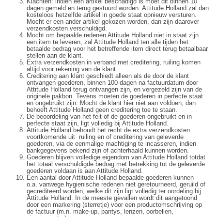
Klachten: indien een artikel beschadigd is moet dit binnen 10
dagen gemeld en terug gestuurd worden. Attitude Holland zal dan
kosteloos hetzelfde artikel in goede staat opnieuw versturen.
Mocht er een ander artikel gekozen worden, dan zijn daarover
verzendkosten verschuldigd.
Mocht om bepaalde redenen Attitude Holland niet in staat zijn
een item te leveren, zal Attitude Holland ten alle tijden het
betaalde bedrag voor het betreffende item direct terug betaalbaar
stellen aan de klant.
Extra verzendkosten in verband met creditering, ruiling komen
altijd voor rekening van de klant.
Creditering aan klant geschiedt alleen als de door de klant
ontvangen goederen, binnen 100 dagen na factuurdatum door
Attitude Holland terug ontvangen zijn, en vergezeld zijn van de
originele pakbon. Tevens moeten de goederen in perfecte staat
en ongebruikt zijn. Mocht de klant hier niet aan voldoen, dan
behoeft Attitude Holland geen creditering toe te staan.
De beoordeling van het feit of de goederen ongebruikt en in
perfecte staat zijn, ligt volledig bij Attitude Holland.
Attitude Holland behoudt het recht de extra verzendkosten
voortkomende uit ruiling en of creditering van geleverde
goederen, via de eenmalige machtiging te incasseren, indien
bankgegevens bekend zijn of achterhaald kunnen worden.
Goederen blijven volledige eigendom van Attitude Holland totdat
het totaal verschuldigde bedrag met betrekking tot de geleverde
goederen voldaan is aan Attitude Holland.
Een aantal door Attitude Holland bepaalde goederen kunnen
o.a. vanwege hygienische redenen niet geretourneerd, geruild of
gecrediteerd worden, welke dit zijn ligt volledig ter oordeling bij
Attitude Holland. In de meeste gevallen wordt dit aangetoond
door een markering (sterretje) voor een productomschrijving op
de factuur (m.n. make-up, pantys, lenzen, oorbellen,