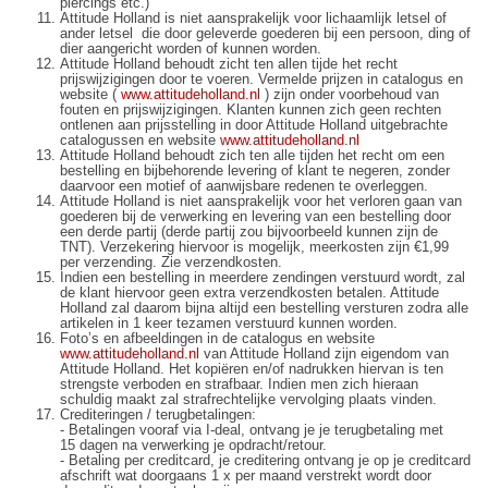
piercings etc.)
Attitude Holland is niet aansprakelijk voor lichaamlijk letsel of
ander letsel die door geleverde goederen bij een persoon, ding of
dier aangericht worden of kunnen worden.
Attitude Holland behoudt zicht ten allen tijde het recht
prijswijzigingen door te voeren. Vermelde prijzen in catalogus en
website (
www.attitudeholland.nl
) zijn onder voorbehoud van
fouten en prijswijzigingen. Klanten kunnen zich geen rechten
ontlenen aan prijsstelling in door Attitude Holland uitgebrachte
catalogussen en website
www.attitudeholland.nl
Attitude Holland behoudt zich ten alle tijden het recht om een
bestelling en bijbehorende levering of klant te negeren, zonder
daarvoor een motief of aanwijsbare redenen te overleggen.
Attitude Holland is niet aansprakelijk voor het verloren gaan van
goederen bij de verwerking en levering van een bestelling door
een derde partij (derde partij zou bijvoorbeeld kunnen zijn de
TNT). Verzekering hiervoor is mogelijk, meerkosten zijn €1,99
per verzending. Zie verzendkosten.
Indien een bestelling in meerdere zendingen verstuurd wordt, zal
de klant hiervoor geen extra verzendkosten betalen. Attitude
Holland zal daarom bijna altijd een bestelling versturen zodra alle
artikelen in 1 keer tezamen verstuurd kunnen worden.
Foto’s en afbeeldingen in de catalogus en website
www.attitudeholland.nl
van Attitude Holland zijn eigendom van
Attitude Holland. Het kopiëren en/of nadrukken hiervan is ten
strengste verboden en strafbaar. Indien men zich hieraan
schuldig maakt zal strafrechtelijke vervolging plaats vinden.
Crediteringen / terugbetalingen:
- Betalingen vooraf via I-deal, ontvang je je terugbetaling met
15 dagen na verwerking je opdracht/retour.
- Betaling per creditcard, je creditering ontvang je op je creditcard
afschrift wat doorgaans 1 x per maand verstrekt wordt door