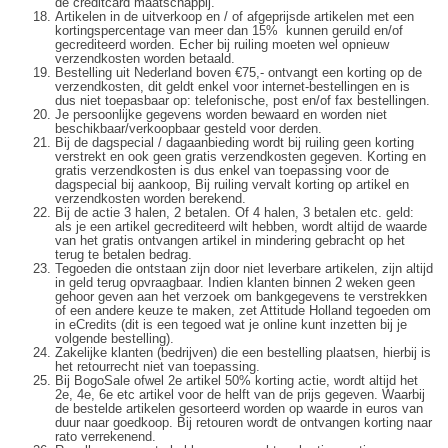
de creditcard maatschappij.
Artikelen in de uitverkoop en / of afgeprijsde artikelen met een
kortingspercentage van meer dan 15% kunnen geruild en/of
gecrediteerd worden. Echer bij ruiling moeten wel opnieuw
verzendkosten worden betaald.
Bestelling uit Nederland boven €75,- ontvangt een korting op de
verzendkosten, dit geldt enkel voor internet-bestellingen en is
dus niet toepasbaar op: telefonische, post en/of fax bestellingen.
Je persoonlijke gegevens worden bewaard en worden niet
beschikbaar/verkoopbaar gesteld voor derden.
Bij de dagspecial / dagaanbieding wordt bij ruiling geen korting
verstrekt en ook geen gratis verzendkosten gegeven. Korting en
gratis verzendkosten is dus enkel van toepassing voor de
dagspecial bij aankoop, Bij ruiling vervalt korting op artikel en
verzendkosten worden berekend.
Bij de actie 3 halen, 2 betalen. Of 4 halen, 3 betalen etc. geld:
als je een artikel gecrediteerd wilt hebben, wordt altijd de waarde
van het gratis ontvangen artikel in mindering gebracht op het
terug te betalen bedrag.
Tegoeden die ontstaan zijn door niet leverbare artikelen, zijn altijd
in geld terug opvraagbaar. Indien klanten binnen 2 weken geen
gehoor geven aan het verzoek om bankgegevens te verstrekken
of een andere keuze te maken, zet Attitude Holland tegoeden om
in eCredits (dit is een tegoed wat je online kunt inzetten bij je
volgende bestelling).
Zakelijke klanten (bedrijven) die een bestelling plaatsen, hierbij is
het retourrecht niet van toepassing.
Bij BogoSale ofwel 2e artikel 50% korting actie, wordt altijd het
2e, 4e, 6e etc artikel voor de helft van de prijs gegeven. Waarbij
de bestelde artikelen gesorteerd worden op waarde in euros van
duur naar goedkoop. Bij retouren wordt de ontvangen korting naar
rato verrekenend.