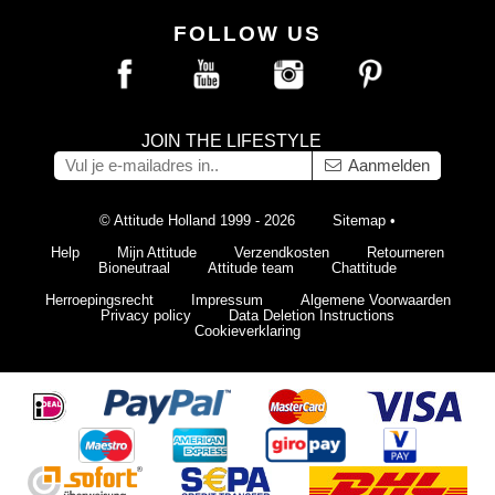
FOLLOW US
JOIN THE LIFESTYLE
Aanmelden
© Attitude Holland 1999 - 2026
Sitemap
•
Help
Mijn Attitude
Verzendkosten
Retourneren
Bioneutraal
Attitude team
Chattitude
Herroepingsrecht
Impressum
Algemene Voorwaarden
Privacy policy
Data Deletion Instructions
Cookieverklaring