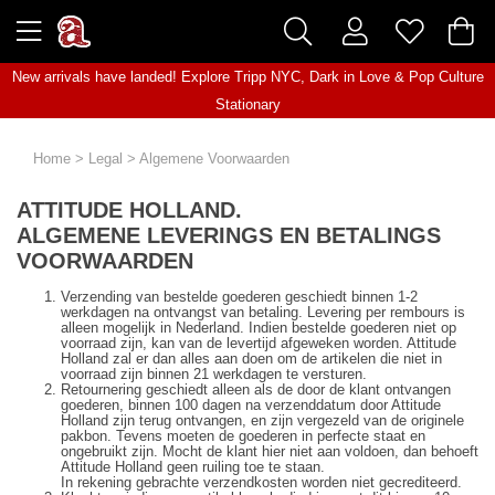
New arrivals have landed! Explore
Tripp NYC
,
Dark in Love
&
Pop Culture
Stationary
Home
>
Legal
>
Algemene Voorwaarden
ATTITUDE HOLLAND.
ALGEMENE LEVERINGS EN BETALINGS
VOORWAARDEN
Verzending van bestelde goederen geschiedt binnen 1-2
werkdagen na ontvangst van betaling. Levering per rembours is
alleen mogelijk in Nederland. Indien bestelde goederen niet op
voorraad zijn, kan van de levertijd afgeweken worden. Attitude
Holland zal er dan alles aan doen om de artikelen die niet in
voorraad zijn binnen 21 werkdagen te versturen.
Retournering geschiedt alleen als de door de klant ontvangen
goederen, binnen 100 dagen na verzenddatum door Attitude
Holland zijn terug ontvangen, en zijn vergezeld van de originele
pakbon. Tevens moeten de goederen in perfecte staat en
ongebruikt zijn. Mocht de klant hier niet aan voldoen, dan behoeft
Attitude Holland geen ruiling toe te staan.
In rekening gebrachte verzendkosten worden niet gecrediteerd.