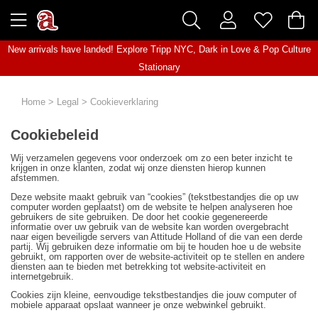
New arrivals have landed! Explore
Tripp NYC
,
Dark in Love
&
Pop Culture
Stationary
Home
>
Legal
>
Cookieverklaring
Cookiebeleid
Wij verzamelen gegevens voor onderzoek om zo een beter inzicht te
krijgen in onze klanten, zodat wij onze diensten hierop kunnen
afstemmen.
Deze website maakt gebruik van “cookies” (tekstbestandjes die op uw
computer worden geplaatst) om de website te helpen analyseren hoe
gebruikers de site gebruiken. De door het cookie gegenereerde
informatie over uw gebruik van de website kan worden overgebracht
naar eigen beveiligde servers van Attitude Holland of die van een derde
partij. Wij gebruiken deze informatie om bij te houden hoe u de website
gebruikt, om rapporten over de website-activiteit op te stellen en andere
diensten aan te bieden met betrekking tot website-activiteit en
internetgebruik.
Cookies zijn kleine, eenvoudige tekstbestandjes die jouw computer of
mobiele apparaat opslaat wanneer je onze webwinkel gebruikt.