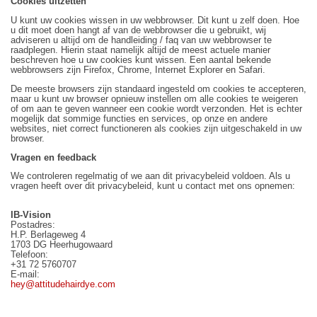
Cookies uitzetten
U kunt uw cookies wissen in uw webbrowser. Dit kunt u zelf doen. Hoe
u dit moet doen hangt af van de webbrowser die u gebruikt, wij
adviseren u altijd om de handleiding / faq van uw webbrowser te
raadplegen. Hierin staat namelijk altijd de meest actuele manier
beschreven hoe u uw cookies kunt wissen. Een aantal bekende
webbrowsers zijn Firefox, Chrome, Internet Explorer en Safari.
De meeste browsers zijn standaard ingesteld om cookies te accepteren,
maar u kunt uw browser opnieuw instellen om alle cookies te weigeren
of om aan te geven wanneer een cookie wordt verzonden. Het is echter
mogelijk dat sommige functies en services, op onze en andere
websites, niet correct functioneren als cookies zijn uitgeschakeld in uw
browser.
Vragen en feedback
We controleren regelmatig of we aan dit privacybeleid voldoen. Als u
vragen heeft over dit privacybeleid, kunt u contact met ons opnemen:
IB-Vision
Postadres:
H.P. Berlageweg 4
1703 DG Heerhugowaard
Telefoon:
+31 72 5760707
E-mail:
hey@attitudehairdye.com