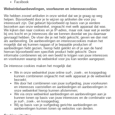
Facebook
Webwinkelaanbevelingen, voorkeuren en interessecookies
We hebben zoveel artikelen in onze winkel dat we je graag op weg
helpen. Bijvoorbeeld door je te wijzen op artikelen die voor jou
interessant zijn. Dat gebeurt bijvoorbeeld op basis van je eerdere
bezoeken aan onze webwinkel, ongeacht met welk apparaat dat was.
We kijken dan naar cookies en je IP-adres, maar ook naar wat je eerder
bij ons kocht en je interesses die we kennen doordat we jou daarnaar
gevraagd hebben. De vloer die je net hebt gekocht, geven we dan niet
als aanbeveling. De aanbevelingen en interessecookies maken het
mogelijk dat wij kunnen nagaan of je bepaalde producten of
aanbiedingen hebt gezien, hierop hebt geklikt en of je aan de hand
hiervan bijvoorbeeld een specifiek product hebt gekocht. Deze
informatie combineren wij om een beeld te krijgen van jouw interesses
en voorkeuren waarop de webwinkel voor jou kan worden aangepast.
De interesse cookies maken het mogelijk dat:
We in onze webwinkel jouw online surf-, zoek-, en koopgedrag
kunnen combineren ongeacht met welk apparaat je de webwinkel
bezoekt;
We door het combineren van jouw surfgedrag, jouw voorkeuren
en interesses vaststellen en aanbiedingen en aanbevelingen in
onze webwinkel hierop kunnen afstemmen;
We via onze webwinkel aanbiedingen en aanbevelingen aan je
kunnen tonen op basis van jouw interesses en de combinatie van
je surf-, zoek-, en koopgedrag;
Wij op basis van je surfgedrag gerichte aanbiedingen en
aanbevelingen kunnen tonen op websites van derden.