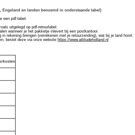
jk, Engeland en landen benoemd in onderstaande tabel)
ge een pdf-label.
oals uitgelegd op pdf-retourlabel.
len wanneer je het pakketje inlevert bij een postkantoor.
in rekening brengen (verrekenen met je retourzending), wat bij je land hoort.
en, bestel deze via onze website
https://www.attitudeholland.nl
rkosten