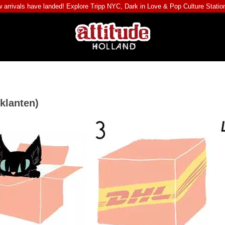
 arrivals have landed! Explore
Tripp NYC
,
Dark in Love
&
Pop Culture Statio
 klanten)