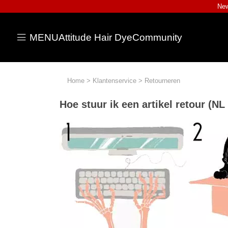
New
MENU
Attitude Hair Dye
Community
Home
>
Klantenservice
>
Retourneren
Hoe stuur ik een artikel retour (NL