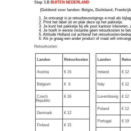
Stap 3.B
BUITEN NEDERLAND
(Geldend voor landen: Belgie, Duitsland, Frankri
1. Je ontvangt in je retourbevestigings e-mail als bijla
2. Print het label uit en plak deze op het pakketje.
3. Je kunt het pakketje bij elk post kantoor inleveren, z
4. Je hoeft in eerste instantie geen retourkosten te beta
5. Attitude Holland zal achteraf het retourkosten-bedrag 
6. Als je graag een ander product of maat wilt ontvang
Retourkosten:
Landen
Retourkosten
Landen
Retou
Austria
€ 15
Ireland
€ 12
Belgium
€ 6
Italy
€ 12
Czech
€ 16
Luxembourg
€ 12
Republic
Poland
€ 12
Denmark
€ 12
Portugal
€ 19
Finland
€ 15