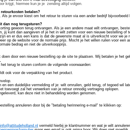
r krijgt, hiermee kun je je zending altijd volgen.
e retourkosten betalen?
. Als je ervoor kiest om het retour te sturen via een ander bedrijf bijvoorbeel
dit dan nog terugsturen?
 korting gewoon terug ontvangen. Als je een andere maat wilt ontvangen, beste
n, jij kunt dan aangeven of je het in wilt zetten voor een nieuwe bestelling of
t zijn en er dus een kans is dat de gewenste maat al is uitverkocht voor we j
r op de website voor de normale prijs. Mocht je het willen ruilen voor een an
ormale bedrag en niet de uitverkoopprijs.
t doen door een nieuwe bestelling op de site te plaatsen. Wij betalen je het gel
.
m het terug te sturen conform de volgende voorwaarden:
eldt ook voor de verpakking van het product.
envelop.
n een duidelijke vermelding of je: wilt omruilen, geld terug, of tegoed wil la
kket toevoegt zal het verwerken van je retour onnodig vertraging oplopen.
aangeleverd, kan deze niet in behandeling worden genomen.
bestelling annuleren door bij de "betaling herinnering e-mail" te klikken op:
info@attitudeholland.nl
vermeld hierbij je klantnummer en wat je wilt annuleren
herroepingsformulier
maar een email is ook prima hoor. Wij doen niet moeilijk. G