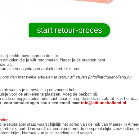
start retour-proces
 bent) rechts bovenaan op de site.
en artikelen die je wilt retourneren. Nadat je de stappen hebt
eze uit.
 kan alleen ongedragen artikelen retour sturen.
 ons dan met welke artikelen je retour wil sturen (info@attitudeholland.nl).
/zak waarin je je bestelling ontvangen hebt.
sje voor de artikelen te plaatsen. Voeg de pakbon bij.
 oude streepjescodes meer zichtbaar zijn op de doos of zak, of plak het daa
n, voor annuleringen stuur een email naar
info@attitudeholland.nl
inden.
 retourlabel staat waarschijnlijk het adres van de hub van Maersk in Alme
ng retour stuurt. Dan wordt dit verrekend met de oorspronkelijke verzendkoste
or krijgt, hiermee kun je je zending altijd volgen.