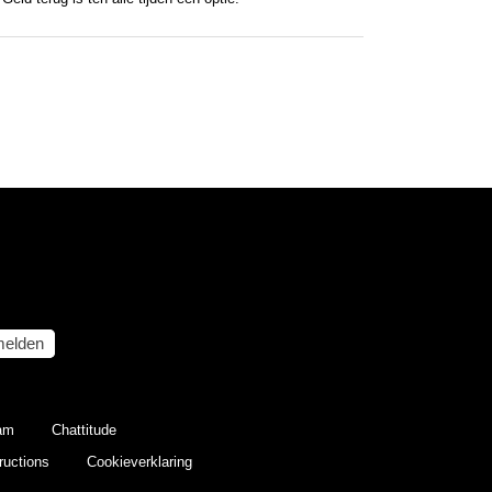
elden
eam
Chattitude
ructions
Cookieverklaring