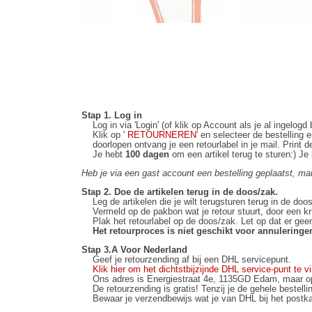
Stap 1. Log in
Log in via 'Login' (of klik op Account als je al ingelogd
Klik op '
RETOURNEREN
' en selecteer de bestelling 
doorlopen ontvang je een retourlabel in je mail. Print d
Je hebt
100 dagen
om een artikel terug te sturen:) Je
Heb je via een gast account een bestelling geplaatst, mail
Stap 2. Doe de artikelen terug in de doos/zak.
Leg de artikelen die je wilt terugsturen terug in de doos
Vermeld op de pakbon wat je retour stuurt, door een krui
Plak het retourlabel op de doos/zak. Let op dat er geen
Het retourproces is niet geschikt voor annuleringe
Stap 3.A Voor Nederland
Geef je retourzending af bij een DHL servicepunt.
Klik hier om het dichtstbijzijnde DHL service-punt te v
Ons adres is Energiestraat 4e, 1135GD Edam, maar op je
De retourzending is gratis! Tenzij je de gehele bestelli
Bewaar je verzendbewijs wat je van DHL bij het postkanto