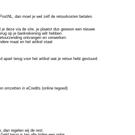
d PostNL, dan moet je wel zelf de retourkosten betalen.
l je deze via de site, je plaatst dus gewoon een nieuwe
 terug op je bankrekening wilt hebben.
e retourzending ontvangen en verwerken.
dere maat en het artikel staat
d apart terug voor het artikel wat je retour hebt gestuurd.
ten omzetten in eCredits (online tegoed)
, dan regelen wij de rest.
eld terug is ten alle tijden een optie.