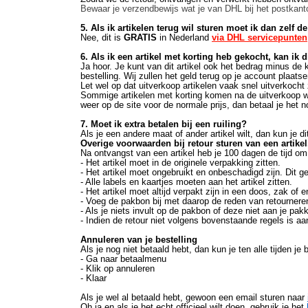
Bewaar je verzendbewijs wat je van DHL bij het postkantoo
5. Als ik artikelen terug wil sturen moet ik dan zelf d
Nee, dit is
GRATIS
in Nederland
via DHL servicepunten
6. Als ik een artikel met korting heb gekocht, kan ik 
Ja hoor. Je kunt van dit artikel ook het bedrag minus de
bestelling. Wij zullen het geld terug op je account plaatse
Let wel op dat uitverkoop artikelen vaak snel uitverkoch
Sommige artikelen met korting komen na de uitverkoop wee
weer op de site voor de normale prijs, dan betaal je het n
7. Moet ik extra betalen bij een ruiling?
Als je een andere maat of ander artikel wilt, dan kun je di
Overige voorwaarden bij retour sturen van een artikel
Na ontvangst van een artikel heb je 100 dagen de tijd o
- Het artikel moet in de originele verpakking zitten.
- Het artikel moet ongebruikt en onbeschadigd zijn. Dit g
- Alle labels en kaartjes moeten aan het artikel zitten.
- Het artikel moet altijd verpakt zijn in een doos, zak of 
- Voeg de pakbon bij met daarop de reden van retourneren e
- Als je niets invult op de pakbon of deze niet aan je pa
- Indien de retour niet volgens bovenstaande regels is 
Annuleren van je bestelling
Als je nog niet betaald hebt, dan kun je ten alle tijden je 
- Ga naar betaalmenu
- Klik op annuleren
- Klaar
Als je wel al betaald hebt, gewoon een email sturen naar
Oh ja en als je het echt officieel wilt doen, gebruik je het