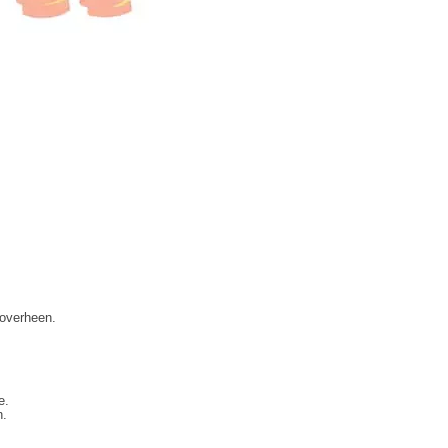
roverheen.
re.
n.