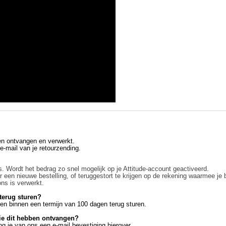
en ontvangen en verwerkt.
e-mail van je retourzending.
. Wordt het bedrag zo snel mogelijk op je Attitude-account geactiveerd.
r een nieuwe bestelling, of teruggestort te krijgen op de rekening waarmee je b
ns is verwerkt.
 terug sturen?
len binnen een termijn van 100 dagen terug sturen.
lie dit hebben ontvangen?
g je van ons een e-mail bevestiging hierover.