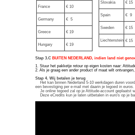
Slovakia
€ 15
France
€ 10
Spain
€ 9
Germany
€ 5
Sweden
€ 15
Greece
€ 19
Liechtenstein
€ 15
Hungary
€ 19
Stap 3.C
BUITEN NEDERLAND, indien land niet genoe
1. Stuur het pakketje retour op eigen kosten naar: Attit
2. Als je graag een ander product of maat wilt ontvangen
Stap 4. Wij betalen je terug
Het kan binnen Nederland 5-10 werkdagen duren voordat j
een bevestiging per e-mail met daarin je tegoed in euros.
Je online tegoed zal op je Attitude-account geplaatst w
Deze eCredits kun je laten uitbetalen in euro's op je b