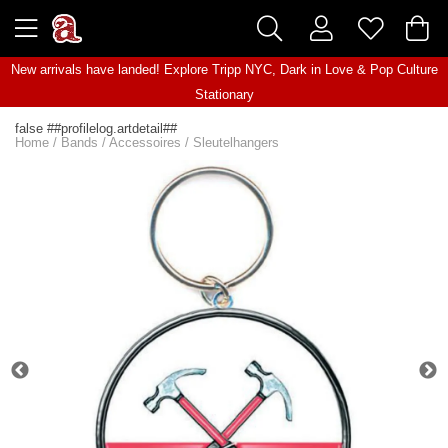
New arrivals have landed! Explore
Tripp NYC
,
Dark in Love
&
Pop Culture
Stationary
false ##profilelog.artdetail##
Home
/
Bands
/
Accessoires
/
Sleutelhangers