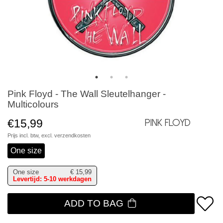
Pink Floyd - The Wall Sleutelhanger -
Multicolours
€15,99
Pink Floyd
Prijs incl. btw, excl.
verzendkosten
One size
One size
€
15,99
Levertijd: 5-10 werkdagen
ADD TO BAG