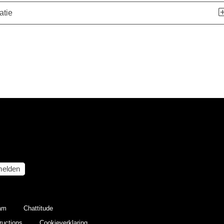
atie
elden
eam
Chattitude
ructions
Cookieverklaring