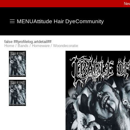
New
MENU
Attitude Hair Dye
Community
false ##profilelog.artdetail##
Home
/
Bands
/
Homeware
/
Woondecoratie