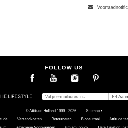
Voorraadnotific
FOLLOW US
THE LIFESTYLE
Aanm
© Attitude Holland 1999 - 2026
Sitemap
•
itude
Verzendkosten
Retourneren
Bioneutraal
Attitude t
ssum
Algemene Voorwaarden
Privacy policy
Data Deletion Inst