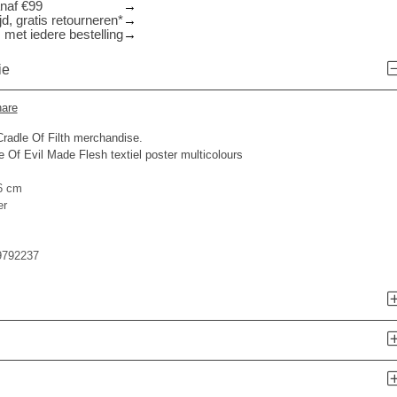
anaf €99
d, gratis retourneren*
 met iedere bestelling
ie
are
 Cradle Of Filth merchandise.
le Of Evil Made Flesh textiel poster multicolours
6 cm
er
9792237