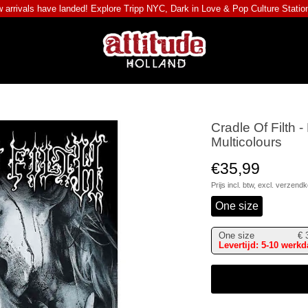
 arrivals have landed! Explore
Tripp NYC
,
Dark in Love
&
Pop Culture Statio
Cradle Of Filth -
Multicolours
€35,99
Prijs incl. btw, excl.
verzendk
One size
One size
€
Levertijd: 5-10 werk