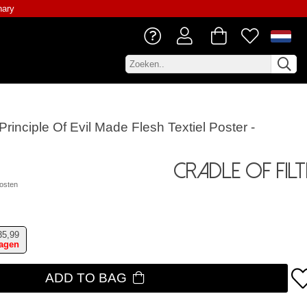
nary
 Principle Of Evil Made Flesh Textiel Poster -
Cradle Of Fil
osten
35,99
dagen
ADD TO BAG