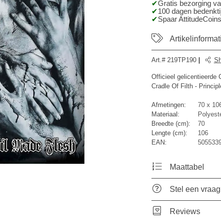
Gratis bezorging v
100 dagen bedenktij
Spaar AttitudeCoins
Artikelinformat
Art.#
219TP190
|
Sh
Officieel gelicentieerde
Cradle Of Filth - Princip
Afmetingen:
70 x 10
Materiaal:
Polyest
Breedte (cm):
70
Lengte (cm):
106
EAN:
505533
Maattabel
Stel een vraag
Reviews