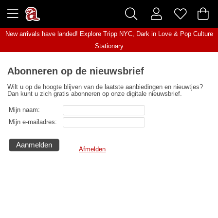
New arrivals have landed! Explore
Tripp NYC
,
Dark in Love
&
Pop Culture
Stationary
Abonneren op de nieuwsbrief
Wilt u op de hoogte blijven van de laatste aanbiedingen en nieuwtjes?
Dan kunt u zich gratis abonneren op onze digitale nieuwsbrief.
Mijn naam:
Mijn e-mailadres:
Afmelden