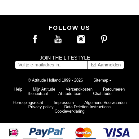
FOLLOW US
JOIN THE LIFESTYLE
Aanmelden
© Attitude Holland 1999 - 2026
Sitemap
•
Help
Mijn Attitude
Verzendkosten
Retourneren
Bioneutraal
Attitude team
Chattitude
Herroepingsrecht
Impressum
Algemene Voorwaarden
Privacy policy
Data Deletion Instructions
Cookieverklaring