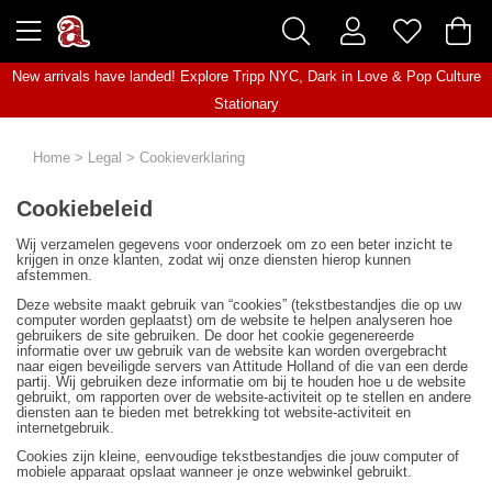
New arrivals have landed! Explore
Tripp NYC
,
Dark in Love
&
Pop Culture
Stationary
Home
>
Legal
>
Cookieverklaring
Cookiebeleid
Wij verzamelen gegevens voor onderzoek om zo een beter inzicht te
krijgen in onze klanten, zodat wij onze diensten hierop kunnen
afstemmen.
Deze website maakt gebruik van “cookies” (tekstbestandjes die op uw
computer worden geplaatst) om de website te helpen analyseren hoe
gebruikers de site gebruiken. De door het cookie gegenereerde
informatie over uw gebruik van de website kan worden overgebracht
naar eigen beveiligde servers van Attitude Holland of die van een derde
partij. Wij gebruiken deze informatie om bij te houden hoe u de website
gebruikt, om rapporten over de website-activiteit op te stellen en andere
diensten aan te bieden met betrekking tot website-activiteit en
internetgebruik.
Cookies zijn kleine, eenvoudige tekstbestandjes die jouw computer of
mobiele apparaat opslaat wanneer je onze webwinkel gebruikt.