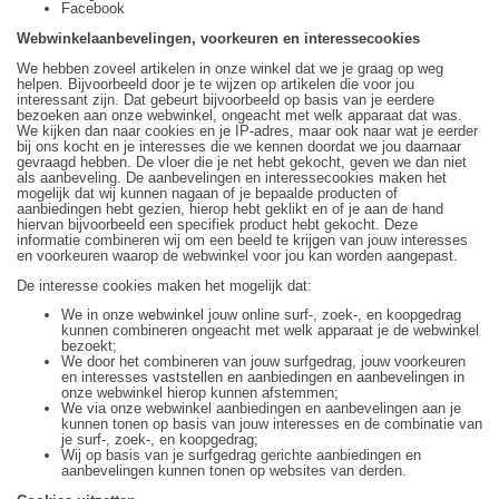
Facebook
Webwinkelaanbevelingen, voorkeuren en interessecookies
We hebben zoveel artikelen in onze winkel dat we je graag op weg
helpen. Bijvoorbeeld door je te wijzen op artikelen die voor jou
interessant zijn. Dat gebeurt bijvoorbeeld op basis van je eerdere
bezoeken aan onze webwinkel, ongeacht met welk apparaat dat was.
We kijken dan naar cookies en je IP-adres, maar ook naar wat je eerder
bij ons kocht en je interesses die we kennen doordat we jou daarnaar
gevraagd hebben. De vloer die je net hebt gekocht, geven we dan niet
als aanbeveling. De aanbevelingen en interessecookies maken het
mogelijk dat wij kunnen nagaan of je bepaalde producten of
aanbiedingen hebt gezien, hierop hebt geklikt en of je aan de hand
hiervan bijvoorbeeld een specifiek product hebt gekocht. Deze
informatie combineren wij om een beeld te krijgen van jouw interesses
en voorkeuren waarop de webwinkel voor jou kan worden aangepast.
De interesse cookies maken het mogelijk dat:
We in onze webwinkel jouw online surf-, zoek-, en koopgedrag
kunnen combineren ongeacht met welk apparaat je de webwinkel
bezoekt;
We door het combineren van jouw surfgedrag, jouw voorkeuren
en interesses vaststellen en aanbiedingen en aanbevelingen in
onze webwinkel hierop kunnen afstemmen;
We via onze webwinkel aanbiedingen en aanbevelingen aan je
kunnen tonen op basis van jouw interesses en de combinatie van
je surf-, zoek-, en koopgedrag;
Wij op basis van je surfgedrag gerichte aanbiedingen en
aanbevelingen kunnen tonen op websites van derden.