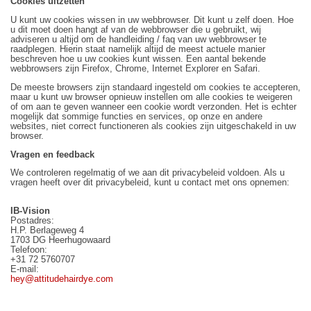
Cookies uitzetten
U kunt uw cookies wissen in uw webbrowser. Dit kunt u zelf doen. Hoe
u dit moet doen hangt af van de webbrowser die u gebruikt, wij
adviseren u altijd om de handleiding / faq van uw webbrowser te
raadplegen. Hierin staat namelijk altijd de meest actuele manier
beschreven hoe u uw cookies kunt wissen. Een aantal bekende
webbrowsers zijn Firefox, Chrome, Internet Explorer en Safari.
De meeste browsers zijn standaard ingesteld om cookies te accepteren,
maar u kunt uw browser opnieuw instellen om alle cookies te weigeren
of om aan te geven wanneer een cookie wordt verzonden. Het is echter
mogelijk dat sommige functies en services, op onze en andere
websites, niet correct functioneren als cookies zijn uitgeschakeld in uw
browser.
Vragen en feedback
We controleren regelmatig of we aan dit privacybeleid voldoen. Als u
vragen heeft over dit privacybeleid, kunt u contact met ons opnemen:
IB-Vision
Postadres:
H.P. Berlageweg 4
1703 DG Heerhugowaard
Telefoon:
+31 72 5760707
E-mail:
hey@attitudehairdye.com