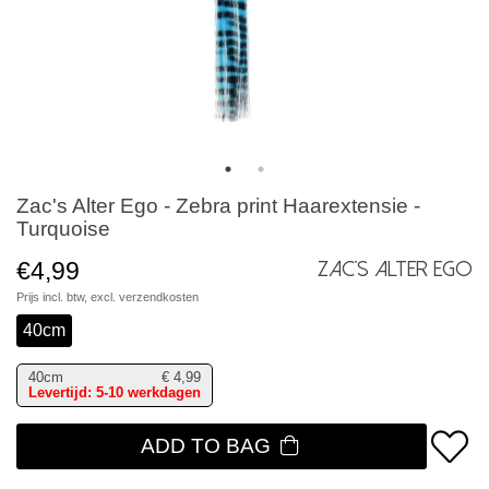
Zac's Alter Ego - Zebra print Haarextensie -
Turquoise
€4,99
Zac's Alter Ego
Prijs incl. btw, excl.
verzendkosten
40cm
40cm
€
4,99
Levertijd: 5-10 werkdagen
ADD TO BAG