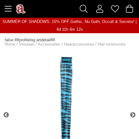
SUMMER OF SHADOWS: 15% OFF Gothic, Nu Goth, Occult & Secrets! |
4d 11h 4m 12s
false ##profilelog.artdetail##
Home
/
Vrouwen
/
Accessoires
/
Haaraccessoires
/
Hair extensions