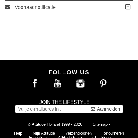
Voorraadnotificatie
FOLLOW US
JOIN THE LIFESTYLE
Aanmelden
© Attitude Holland 1999 - 2026
Sitemap
•
Help
Mijn Attitude
Verzendkosten
Retourneren
Bioneutraal
Attitude team
Chattitude