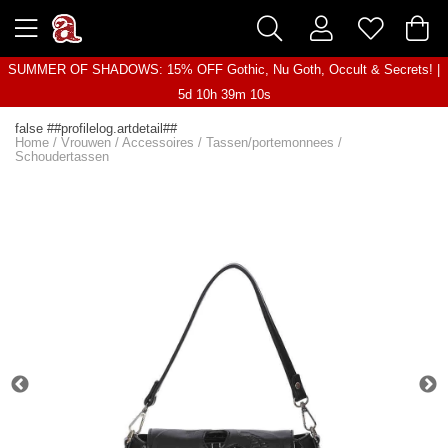
SUMMER OF SHADOWS: 15% OFF Gothic, Nu Goth, Occult & Secrets! |
5d 10h 39m 10s
false ##profilelog.artdetail##
Home
/
Vrouwen
/
Accessoires
/
Tassen/portemonnees
/
Schoudertassen