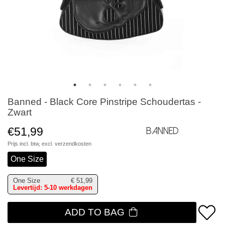
Banned - Black Core Pinstripe Schoudertas -
Zwart
€51,99
Banned
Prijs incl. btw, excl.
verzendkosten
One Size
One Size
€
51,99
Levertijd: 5-10 werkdagen
ADD TO BAG