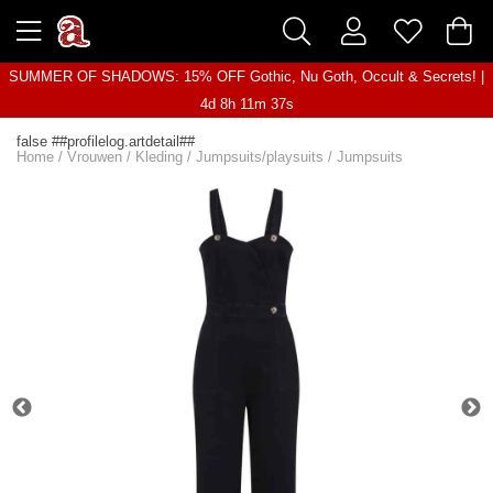
SUMMER OF SHADOWS: 15% OFF Gothic, Nu Goth, Occult & Secrets! |
4d 8h 11m 37s
false ##profilelog.artdetail##
Home
/
Vrouwen
/
Kleding
/
Jumpsuits/playsuits
/
Jumpsuits