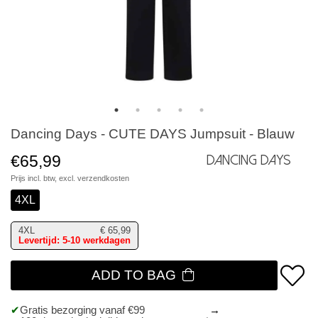
Dancing Days - CUTE DAYS Jumpsuit - Blauw
€65,99
Dancing Days
Prijs incl. btw, excl.
verzendkosten
4XL
4XL
€
65,99
Levertijd: 5-10 werkdagen
ADD TO BAG
Gratis bezorging vanaf €99