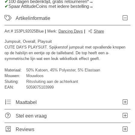
100 dagen bedenktijd, gratis retourneren*
Spaar AttitudeCoins met iedere bestelling
Artikelinformatie
Art.#
153PL92025Blue
|
Merk
:
Dancing Days
|
Share
Jumpsuit, Overall, Playsuit
CUTE DAYS PLAYSUIT. Spijkerstof jumpsuit met opvallende knopen
op de halslijn en eentje op de tailleband. De top heeft een a-
symmetrische lijn wat een leuk wikkellook effect geeft.
Materiaal:
50% Katoen, 45% Polyester, 5% Elastaan
Mouwen:
Mouwloos
Sluiting:
Ritssluiting aan de achterkant
EAN:
5059075103999
Maattabel
Stel een vraag
Reviews