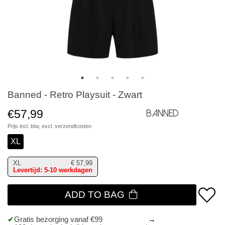
Banned - Retro Playsuit - Zwart
€57,99
Banned
Prijs incl. btw, excl.
verzendkosten
XL
XL
€
57,99
Levertijd: 5-10 werkdagen
ADD TO BAG
Gratis bezorging vanaf €99