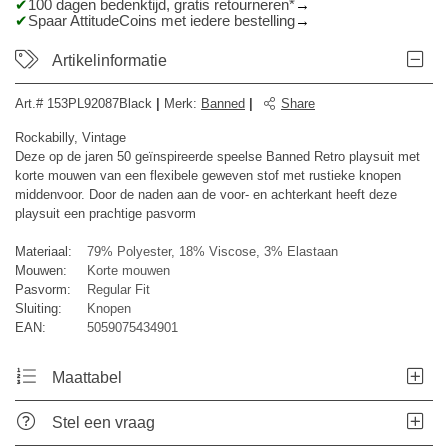
100 dagen bedenktijd, gratis retourneren*
Spaar AttitudeCoins met iedere bestelling
Artikelinformatie
Art.#
153PL92087Black
|
Merk
:
Banned
|
Share
Rockabilly, Vintage
Deze op de jaren 50 geïnspireerde speelse Banned Retro playsuit met
korte mouwen van een flexibele geweven stof met rustieke knopen
middenvoor. Door de naden aan de voor- en achterkant heeft deze
playsuit een prachtige pasvorm
Materiaal:
79% Polyester, 18% Viscose, 3% Elastaan
Mouwen:
Korte mouwen
Pasvorm:
Regular Fit
Sluiting:
Knopen
EAN:
5059075434901
Maattabel
Stel een vraag