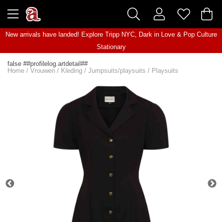
New arrivals have landed! Explore
Tripp NYC
,
Dark in Love
&
Pop Culture
Stationary
false ##profilelog.artdetail##
Home
/
Vrouwen
/
Kleding
/
Jumpsuits/playsuits
/
Playsuits