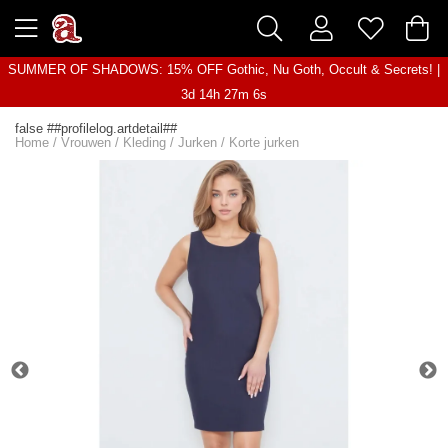
SUMMER OF SHADOWS: 15% OFF Gothic, Nu Goth, Occult & Secrets! |
3d 14h 27m 6s
false ##profilelog.artdetail##
Home
/
Vrouwen
/
Kleding
/
Jurken
/
Korte jurken