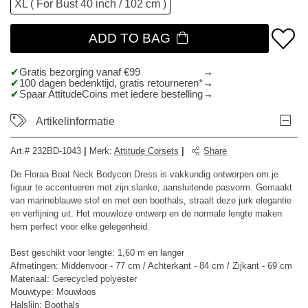
XL ( For Bust 40 inch / 102 cm )
ADD TO BAG
Gratis bezorging vanaf €99
100 dagen bedenktijd, gratis retourneren*
Spaar AttitudeCoins met iedere bestelling
Artikelinformatie
Art.#
232BD-1043
|
Merk
:
Attitude Corsets
|
Share
De Floraa Boat Neck Bodycon Dress is vakkundig ontworpen om je
figuur te accentueren met zijn slanke, aansluitende pasvorm. Gemaakt
van marineblauwe stof en met een boothals, straalt deze jurk elegantie
en verfijning uit. Het mouwloze ontwerp en de normale lengte maken
hem perfect voor elke gelegenheid.
Best geschikt voor lengte: 1,60 m en langer
Afmetingen: Middenvoor - 77 cm / Achterkant - 84 cm / Zijkant - 69 cm
Materiaal: Gerecycled polyester
Mouwtype: Mouwloos
Halslijn: Boothals